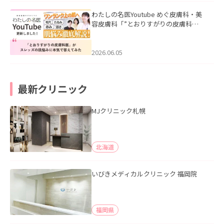
わたしの名医Youtube めぐ皮膚科・美
容皮膚科「”とおりすがりの皮膚科
医”がスレッズの肌悩みに本気で答えて
みた」を公開いたしました。
2026.06.05
最新クリニック
MJクリニック札幌
北海道
いびきメディカルクリニック 福岡院
福岡県