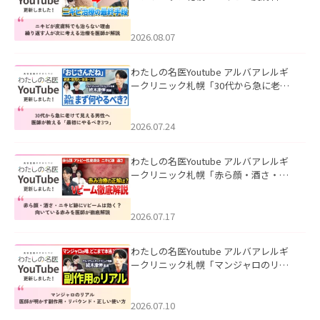
も治らない理由｜繰り返す人が次に考
える治療を医師が解説」を公開いたし
ました。
2026.08.07
わたしの名医Youtube アルバアレルギ
ークリニック札幌「30代から急に老け
て見える男性へ｜医師が教える「最初
にやるべき3つ」」を公開いたしまし
た。
2026.07.24
わたしの名医Youtube アルバアレルギ
ークリニック札幌「赤ら顔・酒さ・ニ
キビ跡にVビームは効く？向いている赤
みを医師が徹底解説」を公開いたしま
した。
2026.07.17
わたしの名医Youtube アルバアレルギ
ークリニック札幌「マンジャロのリア
ル｜医師が明かす副作用・リバウン
ド・正しい使い方」を公開いたしまし
た。
2026.07.10