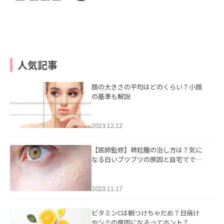
人気記事
顔の大きさの平均はどのくらい？小顔
の基準も解説
2023.12.12
【医師監修】稗粒腫の治し方は？気に
なる白いブツブツの原因と自宅ででき
るケアについて
2023.11.17
ビタミンCは朝つけちゃだめ？日焼け
やシミの原因になるってホント？