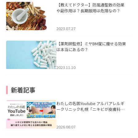
【教えてドクター】防風通聖散の効果
や副作用は？長期服用は危険なの？
2023.07.27
【薬剤師監修】ミヤBM錠に痩せる効果
は本当にあるの？
2023.11.10
新着記事
わたしの名医Youtube アルバアレルギ
ークリニック札幌「ニキビが皮膚科で
も治らない理由｜繰り返す人が次に考
える治療を医師が解説」を公開いたし
ました。
2026.08.07