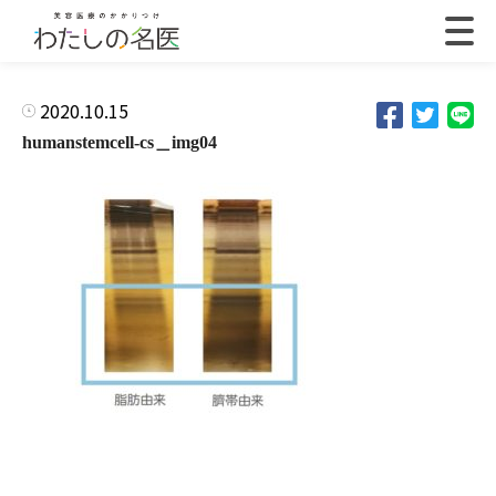
2020.10.15
humanstemcell-cs＿img04