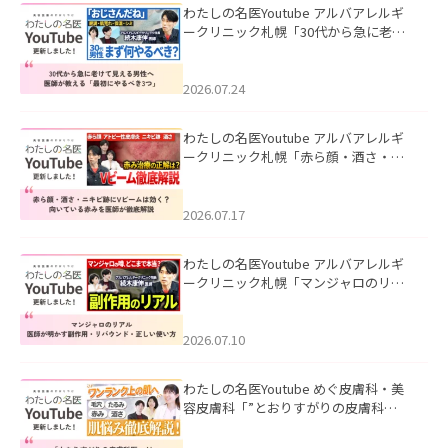
わたしの名医Youtube アルバアレルギ
ークリニック札幌「30代から急に老け
て見える男性へ｜医師が教える「最初
にやるべき3つ」」を公開いたしまし
た。
2026.07.24
わたしの名医Youtube アルバアレルギ
ークリニック札幌「赤ら顔・酒さ・ニ
キビ跡にVビームは効く？向いている赤
みを医師が徹底解説」を公開いたしま
した。
2026.07.17
わたしの名医Youtube アルバアレルギ
ークリニック札幌「マンジャロのリア
ル｜医師が明かす副作用・リバウン
ド・正しい使い方」を公開いたしまし
た。
2026.07.10
わたしの名医Youtube めぐ皮膚科・美
容皮膚科「”とおりすがりの皮膚科
医”がスレッズの肌悩みに本気で答えて
みた」を公開いたしました。