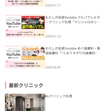
みを医師が徹底解説」を公開いたしま
した。
2026.07.17
わたしの名医Youtube アルバアレルギ
ークリニック札幌「マンジャロのリア
ル｜医師が明かす副作用・リバウン
ド・正しい使い方」を公開いたしまし
た。
2026.07.10
わたしの名医Youtube めぐ皮膚科・美
容皮膚科「”とおりすがりの皮膚科
医”がスレッズの肌悩みに本気で答えて
みた」を公開いたしました。
2026.06.05
最新クリニック
MJクリニック札幌