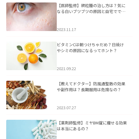
【医師監修】稗粒腫の治し方は？気に
なる白いブツブツの原因と自宅ででき
るケアについて
2023.11.17
ビタミンCは朝つけちゃだめ？日焼け
やシミの原因になるってホント？
2021.09.22
【教えてドクター】防風通聖散の効果
や副作用は？長期服用は危険なの？
2023.07.27
【薬剤師監修】ミヤBM錠に痩せる効果
は本当にあるの？