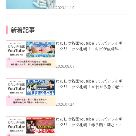
2023.11.10
新着記事
わたしの名医Youtube アルバアレルギ
ークリニック札幌「ニキビが皮膚科で
も治らない理由｜繰り返す人が次に考
える治療を医師が解説」を公開いたし
ました。
2026.08.07
わたしの名医Youtube アルバアレルギ
ークリニック札幌「30代から急に老け
て見える男性へ｜医師が教える「最初
にやるべき3つ」」を公開いたしまし
た。
2026.07.24
わたしの名医Youtube アルバアレルギ
ークリニック札幌「赤ら顔・酒さ・ニ
キビ跡にVビームは効く？向いている赤