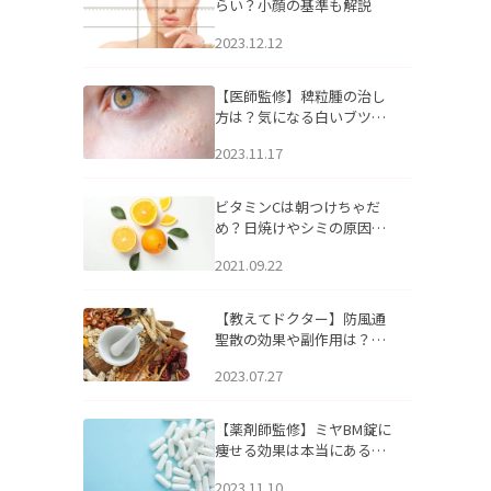
らい？小顔の基準も解説
2023.12.12
【医師監修】稗粒腫の治し
方は？気になる白いブツブ
ツの原因と自宅でできるケ
2023.11.17
アについて
ビタミンCは朝つけちゃだ
め？日焼けやシミの原因に
なるってホント？
2021.09.22
【教えてドクター】防風通
聖散の効果や副作用は？長
期服用は危険なの？
2023.07.27
【薬剤師監修】ミヤBM錠に
痩せる効果は本当にある
の？
2023.11.10