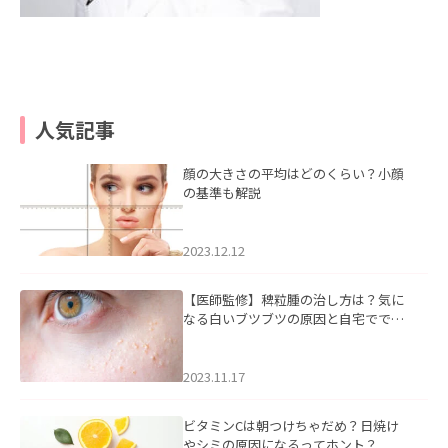
人気記事
顔の大きさの平均はどのくらい？小顔
の基準も解説
2023.12.12
【医師監修】稗粒腫の治し方は？気に
なる白いブツブツの原因と自宅ででき
るケアについて
2023.11.17
ビタミンCは朝つけちゃだめ？日焼け
やシミの原因になるってホント？