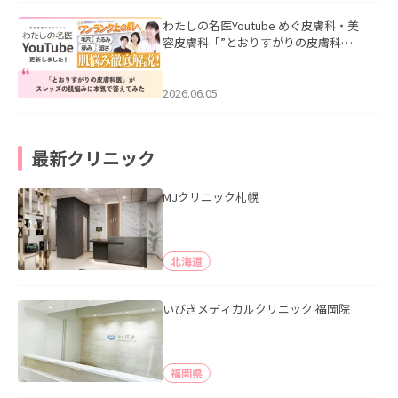
わたしの名医Youtube めぐ皮膚科・美
容皮膚科「”とおりすがりの皮膚科
医”がスレッズの肌悩みに本気で答えて
みた」を公開いたしました。
2026.06.05
最新クリニック
MJクリニック札幌
北海道
いびきメディカルクリニック 福岡院
福岡県