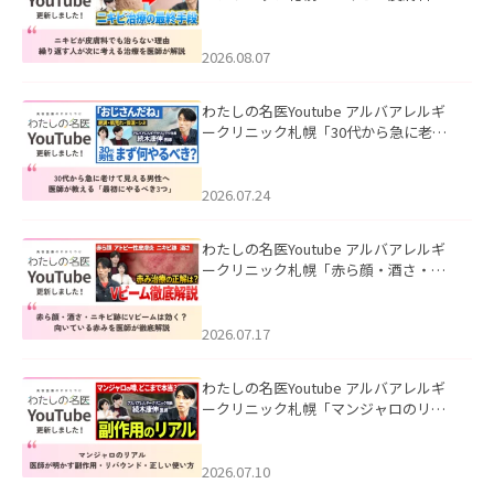
も治らない理由｜繰り返す人が次に考
える治療を医師が解説」を公開いたし
ました。
2026.08.07
わたしの名医Youtube アルバアレルギ
ークリニック札幌「30代から急に老け
て見える男性へ｜医師が教える「最初
にやるべき3つ」」を公開いたしまし
た。
2026.07.24
わたしの名医Youtube アルバアレルギ
ークリニック札幌「赤ら顔・酒さ・ニ
キビ跡にVビームは効く？向いている赤
みを医師が徹底解説」を公開いたしま
した。
2026.07.17
わたしの名医Youtube アルバアレルギ
ークリニック札幌「マンジャロのリア
ル｜医師が明かす副作用・リバウン
ド・正しい使い方」を公開いたしまし
た。
2026.07.10