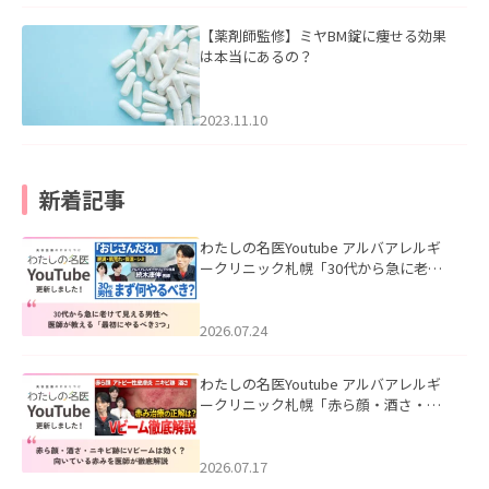
【薬剤師監修】ミヤBM錠に痩せる効果
は本当にあるの？
2023.11.10
新着記事
わたしの名医Youtube アルバアレルギ
ークリニック札幌「30代から急に老け
て見える男性へ｜医師が教える「最初
にやるべき3つ」」を公開いたしまし
た。
2026.07.24
わたしの名医Youtube アルバアレルギ
ークリニック札幌「赤ら顔・酒さ・ニ
キビ跡にVビームは効く？向いている赤
みを医師が徹底解説」を公開いたしま
した。
2026.07.17