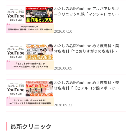
わたしの名医Youtube アルバアレルギ
ークリニック札幌「マンジャロのリア
ル｜医師が明かす副作用・リバウン
ド・正しい使い方」を公開いたしまし
た。
2026.07.10
わたしの名医Youtube めぐ皮膚科・美
容皮膚科「”とおりすがりの皮膚科
医”がスレッズの肌悩みに本気で答えて
みた」を公開いたしました。
2026.06.05
わたしの名医Youtube めぐ皮膚科・美
容皮膚科「【ヒアルロン酸×ボトック
ス併用】ハイブリッド注入を美容皮膚
科医が徹底解説」を公開いたしまし
た。
2026.05.22
最新クリニック