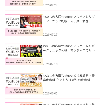
にやるべき3つ」」を公開いたしまし
た。
2026.07.24
わたしの名医Youtube アルバアレルギ
ークリニック札幌「赤ら顔・酒さ・ニ
キビ跡にVビームは効く？向いている赤
みを医師が徹底解説」を公開いたしま
した。
2026.07.17
わたしの名医Youtube アルバアレルギ
ークリニック札幌「マンジャロのリア
ル｜医師が明かす副作用・リバウン
ド・正しい使い方」を公開いたしまし
た。
2026.07.10
わたしの名医Youtube めぐ皮膚科・美
容皮膚科「”とおりすがりの皮膚科
医”がスレッズの肌悩みに本気で答えて
みた」を公開いたしました。
2026.06.05
わたしの名医Youtube めぐ皮膚科・美