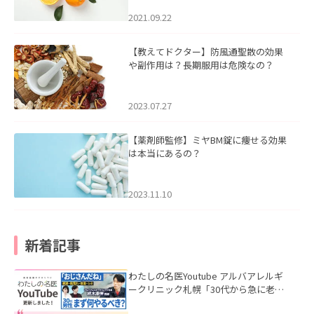
2021.09.22
【教えてドクター】防風通聖散の効果
や副作用は？長期服用は危険なの？
2023.07.27
【薬剤師監修】ミヤBM錠に痩せる効果
は本当にあるの？
2023.11.10
新着記事
わたしの名医Youtube アルバアレルギ
ークリニック札幌「30代から急に老け
て見える男性へ｜医師が教える「最初