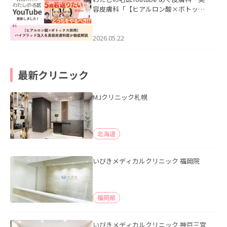
容皮膚科「【ヒアルロン酸×ボトック
ス併用】ハイブリッド注入を美容皮膚
科医が徹底解説」を公開いたしまし
た。
2026.05.22
最新クリニック
MJクリニック札幌
北海道
いびきメディカルクリニック 福岡院
福岡県
いびきメディカルクリニック 神戸三宮