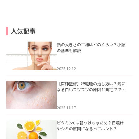
人気記事
顔の大きさの平均はどのくらい？小顔
の基準も解説
2023.12.12
【医師監修】稗粒腫の治し方は？気に
なる白いブツブツの原因と自宅ででき
るケアについて
2023.11.17
ビタミンCは朝つけちゃだめ？日焼け
やシミの原因になるってホント？