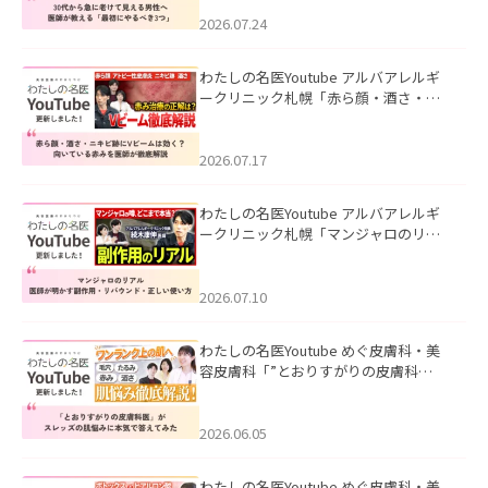
にやるべき3つ」」を公開いたしまし
た。
2026.07.24
わたしの名医Youtube アルバアレルギ
ークリニック札幌「赤ら顔・酒さ・ニ
キビ跡にVビームは効く？向いている赤
みを医師が徹底解説」を公開いたしま
した。
2026.07.17
わたしの名医Youtube アルバアレルギ
ークリニック札幌「マンジャロのリア
ル｜医師が明かす副作用・リバウン
ド・正しい使い方」を公開いたしまし
た。
2026.07.10
わたしの名医Youtube めぐ皮膚科・美
容皮膚科「”とおりすがりの皮膚科
医”がスレッズの肌悩みに本気で答えて
みた」を公開いたしました。
2026.06.05
わたしの名医Youtube めぐ皮膚科・美