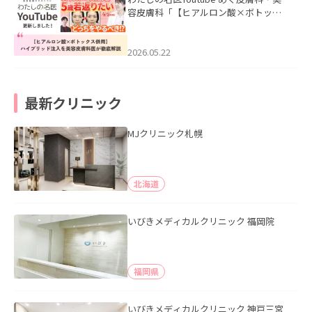
容皮膚科「【ヒアルロン酸×ボトック
ス併用】ハイブリッド注入を美容皮膚
科医が徹底解説」を公開いたしまし
た。
2026.05.22
最新クリニック
MJクリニック札幌
北海道
いびきメディカルクリニック 福岡院
福岡県
いびきメディカルクリニック 神戸三宮