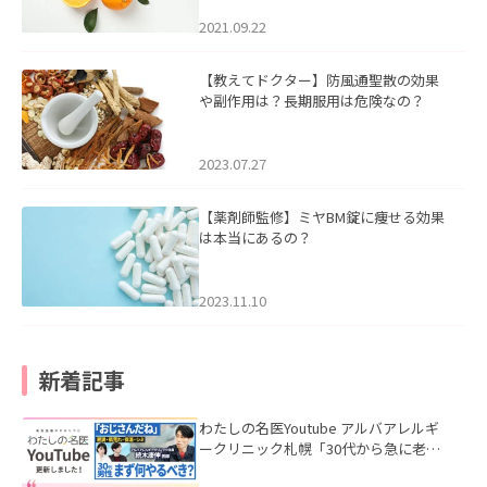
2021.09.22
【教えてドクター】防風通聖散の効果
や副作用は？長期服用は危険なの？
2023.07.27
【薬剤師監修】ミヤBM錠に痩せる効果
は本当にあるの？
2023.11.10
新着記事
わたしの名医Youtube アルバアレルギ
ークリニック札幌「30代から急に老け
て見える男性へ｜医師が教える「最初