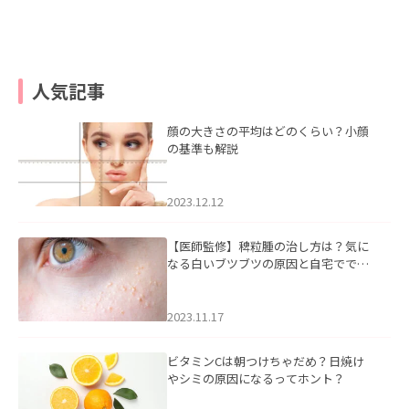
人気記事
顔の大きさの平均はどのくらい？小顔
の基準も解説
2023.12.12
【医師監修】稗粒腫の治し方は？気に
なる白いブツブツの原因と自宅ででき
るケアについて
2023.11.17
ビタミンCは朝つけちゃだめ？日焼け
やシミの原因になるってホント？