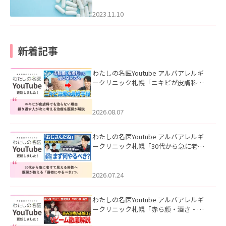
2023.11.10
新着記事
わたしの名医Youtube アルバアレルギ
ークリニック札幌「ニキビが皮膚科で
も治らない理由｜繰り返す人が次に考
える治療を医師が解説」を公開いたし
ました。
2026.08.07
わたしの名医Youtube アルバアレルギ
ークリニック札幌「30代から急に老け
て見える男性へ｜医師が教える「最初
にやるべき3つ」」を公開いたしまし
た。
2026.07.24
わたしの名医Youtube アルバアレルギ
ークリニック札幌「赤ら顔・酒さ・ニ
キビ跡にVビームは効く？向いている赤