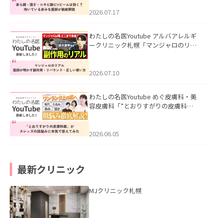
みを医師が徹底解説」を公開いたしま
した。
2026.07.17
わたしの名医Youtube アルバアレルギ
ークリニック札幌「マンジャロのリア
ル｜医師が明かす副作用・リバウン
ド・正しい使い方」を公開いたしまし
た。
2026.07.10
わたしの名医Youtube めぐ皮膚科・美
容皮膚科「”とおりすがりの皮膚科
医”がスレッズの肌悩みに本気で答えて
みた」を公開いたしました。
2026.06.05
最新クリニック
MJクリニック札幌