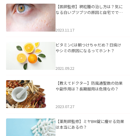
【医師監修】稗粒腫の治し方は？気に
なる白いブツブツの原因と自宅ででき
るケアについて
2023.11.17
ビタミンCは朝つけちゃだめ？日焼け
やシミの原因になるってホント？
2021.09.22
【教えてドクター】防風通聖散の効果
や副作用は？長期服用は危険なの？
2023.07.27
【薬剤師監修】ミヤBM錠に痩せる効果
は本当にあるの？