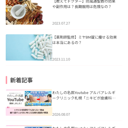
【教えてドクター】防風通聖散の効果
や副作用は？長期服用は危険なの？
2023.07.27
【薬剤師監修】ミヤBM錠に痩せる効果
は本当にあるの？
2023.11.10
新着記事
わたしの名医Youtube アルバアレルギ
ークリニック札幌「ニキビが皮膚科で
も治らない理由｜繰り返す人が次に考
える治療を医師が解説」を公開いたし
ました。
2026.08.07