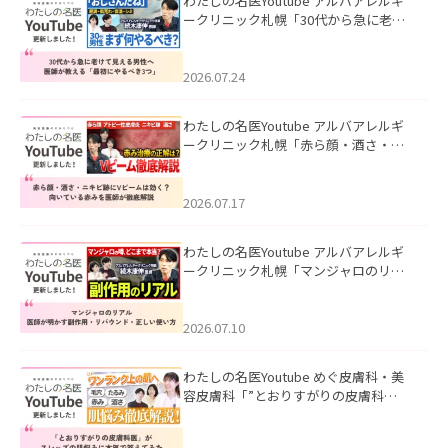
わたしの名医Youtube アルバアレルギ
ークリニック札幌「30代から急に老け
て見える男性へ｜医師が教える「最初
にやるべき3つ」」を公開いたしまし
た。
2026.07.24
わたしの名医Youtube アルバアレルギ
ークリニック札幌「赤ら顔・酒さ・ニ
キビ跡にVビームは効く？向いている赤
みを医師が徹底解説」を公開いたしま
した。
2026.07.17
わたしの名医Youtube アルバアレルギ
ークリニック札幌「マンジャロのリア
ル｜医師が明かす副作用・リバウン
ド・正しい使い方」を公開いたしまし
た。
2026.07.10
わたしの名医Youtube めぐ皮膚科・美
容皮膚科「”とおりすがりの皮膚科
医”がスレッズの肌悩みに本気で答えて
みた」を公開いたしました。