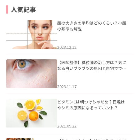
人気記事
顔の大きさの平均はどのくらい？小顔
の基準も解説
2023.12.12
【医師監修】稗粒腫の治し方は？気に
なる白いブツブツの原因と自宅ででき
るケアについて
2023.11.17
ビタミンCは朝つけちゃだめ？日焼け
やシミの原因になるってホント？
2021.09.22