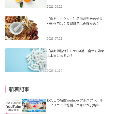
2021.09.22
【教えてドクター】防風通聖散の効果
や副作用は？長期服用は危険なの？
2023.07.27
【薬剤師監修】ミヤBM錠に痩せる効果
は本当にあるの？
2023.11.10
新着記事
わたしの名医Youtube アルバアレルギ
ークリニック札幌「ニキビが皮膚科で
も治らない理由｜繰り返す人が次に考