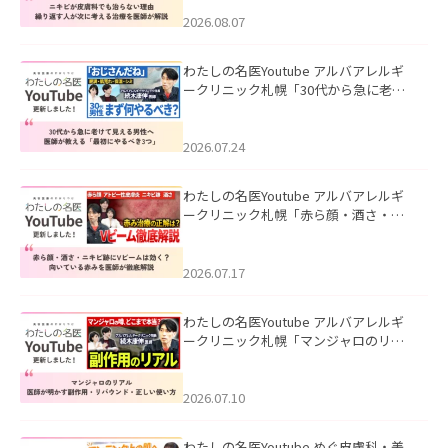
える治療を医師が解説」を公開いたし
ました。
2026.08.07
わたしの名医Youtube アルバアレルギ
ークリニック札幌「30代から急に老け
て見える男性へ｜医師が教える「最初
にやるべき3つ」」を公開いたしまし
た。
2026.07.24
わたしの名医Youtube アルバアレルギ
ークリニック札幌「赤ら顔・酒さ・ニ
キビ跡にVビームは効く？向いている赤
みを医師が徹底解説」を公開いたしま
した。
2026.07.17
わたしの名医Youtube アルバアレルギ
ークリニック札幌「マンジャロのリア
ル｜医師が明かす副作用・リバウン
ド・正しい使い方」を公開いたしまし
た。
2026.07.10
わたしの名医Youtube めぐ皮膚科・美