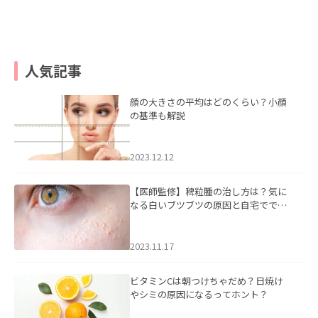
人気記事
顔の大きさの平均はどのくらい？小顔
の基準も解説
2023.12.12
【医師監修】稗粒腫の治し方は？気に
なる白いブツブツの原因と自宅ででき
るケアについて
2023.11.17
ビタミンCは朝つけちゃだめ？日焼け
やシミの原因になるってホント？