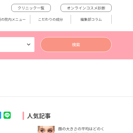
クリニック一覧
オンラインコスメ診断
題の院内メニュー
こだわりの成分
編集部コラム
人気記事
顔の大きさの平均はどのく