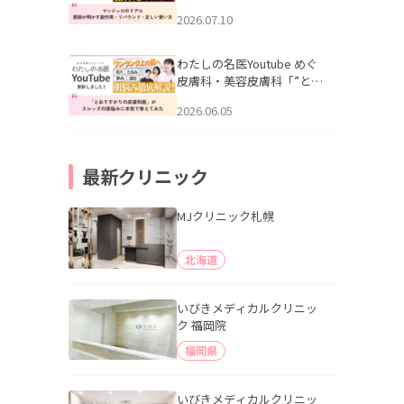
幌「マンジャロのリアル｜
2026.07.10
医師が明かす副作用・リバ
ウンド・正しい使い方」を
公開いたしました。
わたしの名医Youtube めぐ
皮膚科・美容皮膚科「”とお
りすがりの皮膚科医”がスレ
2026.06.05
ッズの肌悩みに本気で答え
てみた」を公開いたしまし
た。
最新クリニック
MJクリニック札幌
北海道
いびきメディカルクリニッ
ク 福岡院
福岡県
いびきメディカルクリニッ