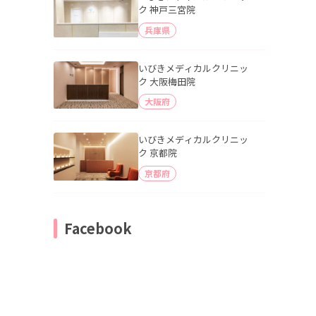
ク 神戸三宮院
兵庫県
いびきメディカルクリニッ
ク 大阪梅田院
大阪府
いびきメディカルクリニッ
ク 京都院
京都府
Facebook