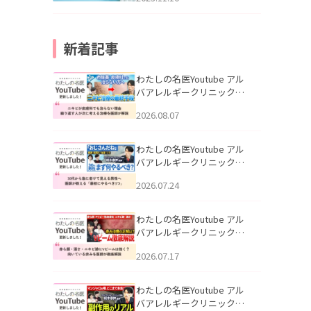
新着記事
わたしの名医Youtube アル
バアレルギークリニック札
幌「ニキビが皮膚科でも治
2026.08.07
らない理由｜繰り返す人が
次に考える治療を医師が解
説」を公開いたしました。
わたしの名医Youtube アル
バアレルギークリニック札
幌「30代から急に老けて見
2026.07.24
える男性へ｜医師が教える
「最初にやるべき3つ」」を
公開いたしました。
わたしの名医Youtube アル
バアレルギークリニック札
幌「赤ら顔・酒さ・ニキビ
2026.07.17
跡にVビームは効く？向いて
いる赤みを医師が徹底解
説」を公開いたしました。
わたしの名医Youtube アル
バアレルギークリニック札