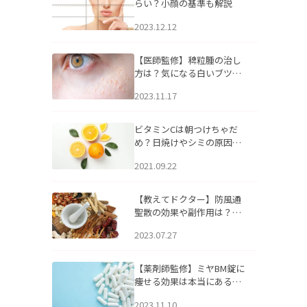
らい？小顔の基準も解説
2023.12.12
【医師監修】稗粒腫の治し
方は？気になる白いブツブ
ツの原因と自宅でできるケ
2023.11.17
アについて
ビタミンCは朝つけちゃだ
め？日焼けやシミの原因に
なるってホント？
2021.09.22
【教えてドクター】防風通
聖散の効果や副作用は？長
期服用は危険なの？
2023.07.27
【薬剤師監修】ミヤBM錠に
痩せる効果は本当にある
の？
2023.11.10