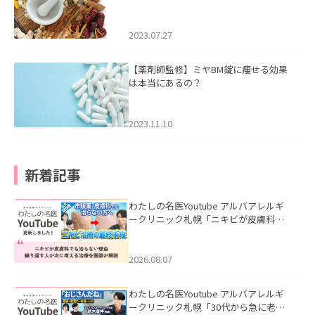
2023.07.27
【薬剤師監修】ミヤBM錠に痩せる効果
は本当にあるの？
2023.11.10
新着記事
わたしの名医Youtube アルバアレルギ
ークリニック札幌「ニキビが皮膚科で
も治らない理由｜繰り返す人が次に考
える治療を医師が解説」を公開いたし
ました。
2026.08.07
わたしの名医Youtube アルバアレルギ
ークリニック札幌「30代から急に老け