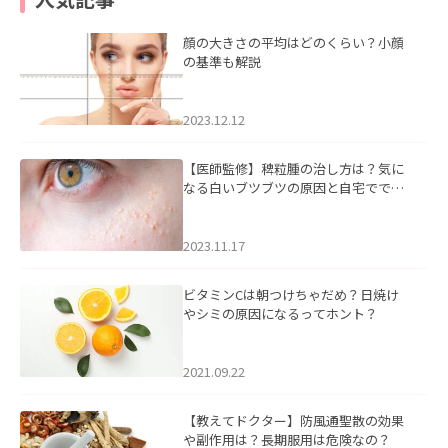
顔の大きさの平均はどのくらい？小顔
の基準も解説
2023.12.12
【医師監修】稗粒腫の治し方は？気に
なる白いブツブツの原因と自宅ででき
るケアについて
2023.11.17
ビタミンCは朝つけちゃだめ？日焼け
やシミの原因になるってホント？
2021.09.22
【教えてドクター】防風通聖散の効果
や副作用は？長期服用は危険なの？