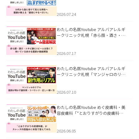
て見える男性へ｜医師が教える「最初
にやるべき3つ」」を公開いたしまし
た。
2026.07.24
わたしの名医Youtube アルバアレルギ
ークリニック札幌「赤ら顔・酒さ・ニ
キビ跡にVビームは効く？向いている赤
みを医師が徹底解説」を公開いたしま
した。
2026.07.17
わたしの名医Youtube アルバアレルギ
ークリニック札幌「マンジャロのリア
ル｜医師が明かす副作用・リバウン
ド・正しい使い方」を公開いたしまし
た。
2026.07.10
わたしの名医Youtube めぐ皮膚科・美
容皮膚科「”とおりすがりの皮膚科
医”がスレッズの肌悩みに本気で答えて
みた」を公開いたしました。
2026.06.05