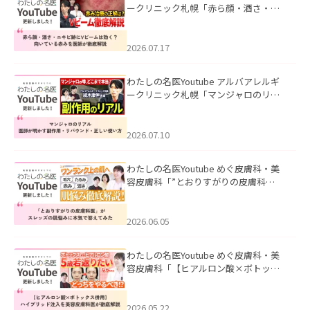
ークリニック札幌「赤ら顔・酒さ・ニ
キビ跡にVビームは効く？向いている赤
みを医師が徹底解説」を公開いたしま
した。
2026.07.17
わたしの名医Youtube アルバアレルギ
ークリニック札幌「マンジャロのリア
ル｜医師が明かす副作用・リバウン
ド・正しい使い方」を公開いたしまし
た。
2026.07.10
わたしの名医Youtube めぐ皮膚科・美
容皮膚科「”とおりすがりの皮膚科
医”がスレッズの肌悩みに本気で答えて
みた」を公開いたしました。
2026.06.05
わたしの名医Youtube めぐ皮膚科・美
容皮膚科「【ヒアルロン酸×ボトック
ス併用】ハイブリッド注入を美容皮膚
科医が徹底解説」を公開いたしまし
た。
2026.05.22