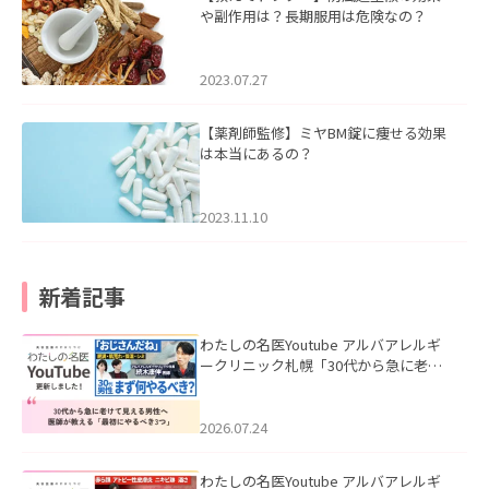
や副作用は？長期服用は危険なの？
2023.07.27
【薬剤師監修】ミヤBM錠に痩せる効果
は本当にあるの？
2023.11.10
新着記事
わたしの名医Youtube アルバアレルギ
ークリニック札幌「30代から急に老け
て見える男性へ｜医師が教える「最初
にやるべき3つ」」を公開いたしまし
た。
2026.07.24
わたしの名医Youtube アルバアレルギ