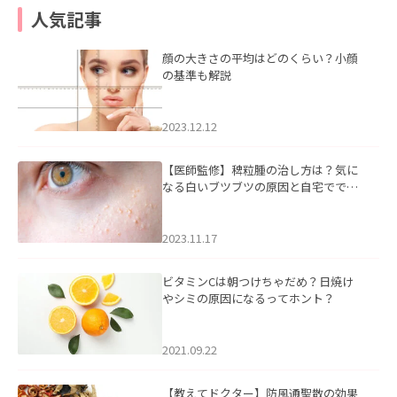
人気記事
顔の大きさの平均はどのくらい？小顔
の基準も解説
2023.12.12
【医師監修】稗粒腫の治し方は？気に
なる白いブツブツの原因と自宅ででき
るケアについて
2023.11.17
ビタミンCは朝つけちゃだめ？日焼け
やシミの原因になるってホント？
2021.09.22
【教えてドクター】防風通聖散の効果