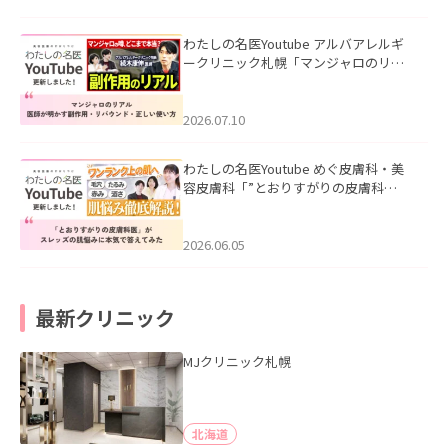
わたしの名医Youtube アルバアレルギ
ークリニック札幌「マンジャロのリア
ル｜医師が明かす副作用・リバウン
ド・正しい使い方」を公開いたしまし
た。
2026.07.10
わたしの名医Youtube めぐ皮膚科・美
容皮膚科「”とおりすがりの皮膚科
医”がスレッズの肌悩みに本気で答えて
みた」を公開いたしました。
2026.06.05
最新クリニック
MJクリニック札幌
北海道