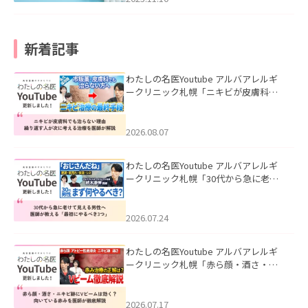
新着記事
わたしの名医Youtube アルバアレルギ
ークリニック札幌「ニキビが皮膚科で
も治らない理由｜繰り返す人が次に考
える治療を医師が解説」を公開いたし
ました。
2026.08.07
わたしの名医Youtube アルバアレルギ
ークリニック札幌「30代から急に老け
て見える男性へ｜医師が教える「最初
にやるべき3つ」」を公開いたしまし
た。
2026.07.24
わたしの名医Youtube アルバアレルギ
ークリニック札幌「赤ら顔・酒さ・ニ
キビ跡にVビームは効く？向いている赤
みを医師が徹底解説」を公開いたしま
した。
2026.07.17