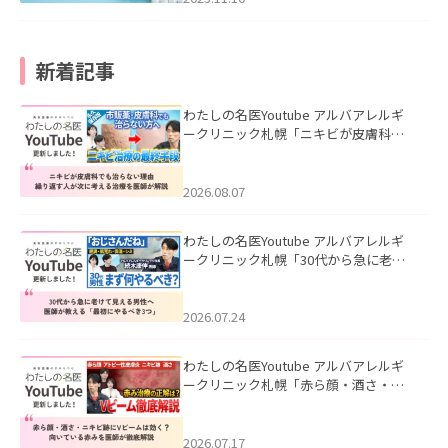
新着記事
わたしの名医Youtube アルバアレルギ
ークリニック札幌「ニキビが皮膚科で
も治らない理由｜繰り返す人が次に考
える治療を医師が解説」を公開いたし
ました。
2026.08.07
わたしの名医Youtube アルバアレルギ
ークリニック札幌「30代から急に老け
て見える男性へ｜医師が教える「最初
にやるべき3つ」」を公開いたしまし
た。
2026.07.24
わたしの名医Youtube アルバアレルギ
ークリニック札幌「赤ら顔・酒さ・ニ
キビ跡にVビームは効く？向いている赤
みを医師が徹底解説」を公開いたしま
した。
2026.07.17