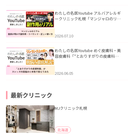
わたしの名医Youtube アルバアレルギ
ークリニック札幌「マンジャロのリア
ル｜医師が明かす副作用・リバウン
ド・正しい使い方」を公開いたしまし
た。
2026.07.10
わたしの名医Youtube めぐ皮膚科・美
容皮膚科「”とおりすがりの皮膚科
医”がスレッズの肌悩みに本気で答えて
みた」を公開いたしました。
2026.06.05
最新クリニック
MJクリニック札幌
北海道