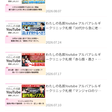
も治らない理由｜繰り返す人が次に考
える治療を医師が解説」を公開いたし
ました。
2026.08.07
わたしの名医Youtube アルバアレルギ
ークリニック札幌「30代から急に老け
て見える男性へ｜医師が教える「最初
にやるべき3つ」」を公開いたしまし
た。
2026.07.24
わたしの名医Youtube アルバアレルギ
ークリニック札幌「赤ら顔・酒さ・ニ
キビ跡にVビームは効く？向いている赤
みを医師が徹底解説」を公開いたしま
した。
2026.07.17
わたしの名医Youtube アルバアレルギ
ークリニック札幌「マンジャロのリア
ル｜医師が明かす副作用・リバウン
ド・正しい使い方」を公開いたしまし
た。
2026.07.10