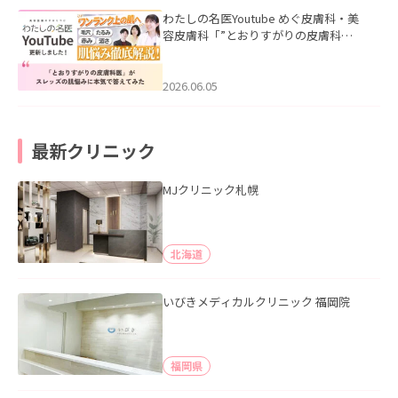
わたしの名医Youtube めぐ皮膚科・美
容皮膚科「”とおりすがりの皮膚科
医”がスレッズの肌悩みに本気で答えて
みた」を公開いたしました。
2026.06.05
最新クリニック
MJクリニック札幌
北海道
いびきメディカルクリニック 福岡院
福岡県