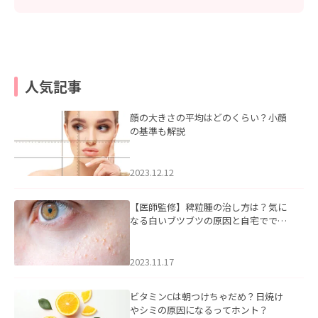
人気記事
顔の大きさの平均はどのくらい？小顔
の基準も解説
2023.12.12
【医師監修】稗粒腫の治し方は？気に
なる白いブツブツの原因と自宅ででき
るケアについて
2023.11.17
ビタミンCは朝つけちゃだめ？日焼け
やシミの原因になるってホント？