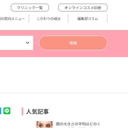
クリニック一覧
オンラインコスメ診断
題の院内メニュー
こだわりの成分
編集部コラム
人気記事
顔の大きさの平均はどのく