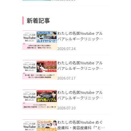
新着記事
わたしの名医Youtube アル
バアレルギークリニック札
幌「30代から急に老けて見
2026.07.24
える男性へ｜医師が教える
「最初にやるべき3つ」」を
公開いたしました。
わたしの名医Youtube アル
バアレルギークリニック札
幌「赤ら顔・酒さ・ニキビ
2026.07.17
跡にVビームは効く？向いて
いる赤みを医師が徹底解
説」を公開いたしました。
わたしの名医Youtube アル
バアレルギークリニック札
幌「マンジャロのリアル｜
2026.07.10
医師が明かす副作用・リバ
ウンド・正しい使い方」を
公開いたしました。
わたしの名医Youtube めぐ
皮膚科・美容皮膚科「”とお