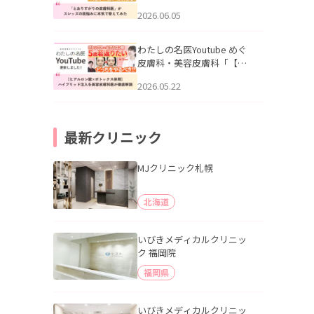
りすがりの皮膚科医”がスレ
2026.06.05
ッズの肌悩みに本気で答え
てみた」を公開いたしまし
た。
わたしの名医Youtube めぐ
皮膚科・美容皮膚科「【ヒ
アルロン酸×ボトックス併
2026.05.22
用】ハイブリッド注入を美
容皮膚科医が徹底解説」を
公開いたしました。
最新クリニック
MJクリニック札幌
北海道
いびきメディカルクリニッ
ク 福岡院
福岡県
いびきメディカルクリニッ