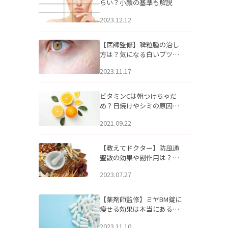
らい？小顔の基準も解説
2023.12.12
【医師監修】稗粒腫の治し
方は？気になる白いブツブ
ツの原因と自宅でできるケ
2023.11.17
アについて
ビタミンCは朝つけちゃだ
め？日焼けやシミの原因に
なるってホント？
2021.09.22
【教えてドクター】防風通
聖散の効果や副作用は？長
期服用は危険なの？
2023.07.27
【薬剤師監修】ミヤBM錠に
痩せる効果は本当にある
の？
2023.11.10