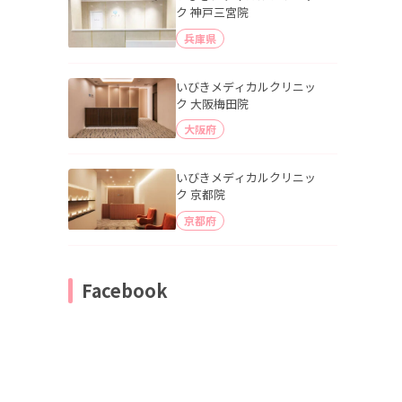
ク 神戸三宮院
兵庫県
いびきメディカルクリニッ
ク 大阪梅田院
大阪府
いびきメディカルクリニッ
ク 京都院
京都府
Facebook