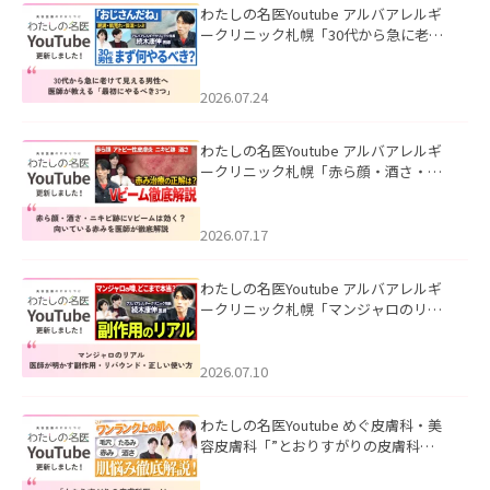
わたしの名医Youtube アルバアレルギ
ークリニック札幌「30代から急に老け
て見える男性へ｜医師が教える「最初
にやるべき3つ」」を公開いたしまし
た。
2026.07.24
わたしの名医Youtube アルバアレルギ
ークリニック札幌「赤ら顔・酒さ・ニ
キビ跡にVビームは効く？向いている赤
みを医師が徹底解説」を公開いたしま
した。
2026.07.17
わたしの名医Youtube アルバアレルギ
ークリニック札幌「マンジャロのリア
ル｜医師が明かす副作用・リバウン
ド・正しい使い方」を公開いたしまし
た。
2026.07.10
わたしの名医Youtube めぐ皮膚科・美
容皮膚科「”とおりすがりの皮膚科
医”がスレッズの肌悩みに本気で答えて
みた」を公開いたしました。