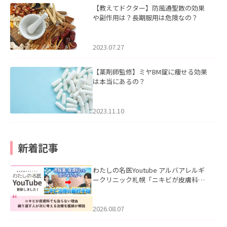
【教えてドクター】防風通聖散の効果
や副作用は？長期服用は危険なの？
2023.07.27
【薬剤師監修】ミヤBM錠に痩せる効果
は本当にあるの？
2023.11.10
新着記事
わたしの名医Youtube アルバアレルギ
ークリニック札幌「ニキビが皮膚科で
も治らない理由｜繰り返す人が次に考
える治療を医師が解説」を公開いたし
ました。
2026.08.07