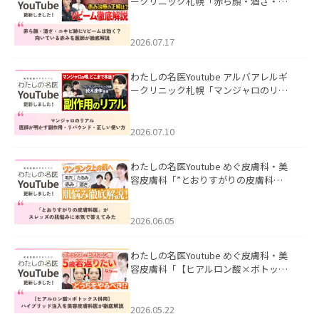
ークリニック札幌「赤ら顔・酒さ・ニ
キビ跡にVビームは効く？向いている赤
みを医師が徹底解説」を公開いたしま
した。
2026.07.17
わたしの名医Youtube アルバアレルギ
ークリニック札幌「マンジャロのリア
ル｜医師が明かす副作用・リバウン
ド・正しい使い方」を公開いたしまし
た。
2026.07.10
わたしの名医Youtube めぐ皮膚科・美
容皮膚科「”とおりすがりの皮膚科
医”がスレッズの肌悩みに本気で答えて
みた」を公開いたしました。
2026.06.05
わたしの名医Youtube めぐ皮膚科・美
容皮膚科「【ヒアルロン酸×ボトック
ス併用】ハイブリッド注入を美容皮膚
科医が徹底解説」を公開いたしまし
た。
2026.05.22