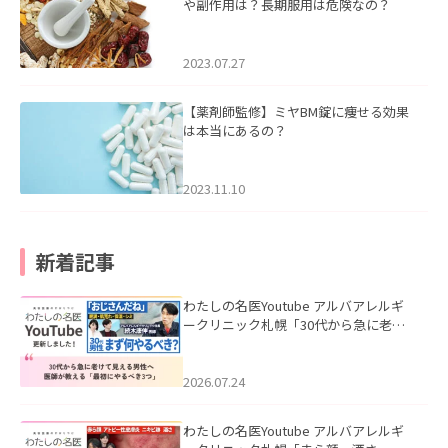
や副作用は？長期服用は危険なの？
2023.07.27
【薬剤師監修】ミヤBM錠に痩せる効果
は本当にあるの？
2023.11.10
新着記事
わたしの名医Youtube アルバアレルギ
ークリニック札幌「30代から急に老け
て見える男性へ｜医師が教える「最初
にやるべき3つ」」を公開いたしまし
た。
2026.07.24
わたしの名医Youtube アルバアレルギ