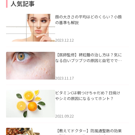
人気記事
顔の大きさの平均はどのくらい？小顔
の基準も解説
2023.12.12
【医師監修】稗粒腫の治し方は？気に
なる白いブツブツの原因と自宅ででき
るケアについて
2023.11.17
ビタミンCは朝つけちゃだめ？日焼け
やシミの原因になるってホント？
2021.09.22
【教えてドクター】防風通聖散の効果