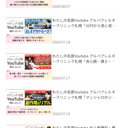
える治療を医師が解説」を公開いたし
ました。
2026.08.07
わたしの名医Youtube アルバアレルギ
ークリニック札幌「30代から急に老け
て見える男性へ｜医師が教える「最初
にやるべき3つ」」を公開いたしまし
た。
2026.07.24
わたしの名医Youtube アルバアレルギ
ークリニック札幌「赤ら顔・酒さ・ニ
キビ跡にVビームは効く？向いている赤
みを医師が徹底解説」を公開いたしま
した。
2026.07.17
わたしの名医Youtube アルバアレルギ
ークリニック札幌「マンジャロのリア
ル｜医師が明かす副作用・リバウン
ド・正しい使い方」を公開いたしまし
た。
2026.07.10
わたしの名医Youtube めぐ皮膚科・美