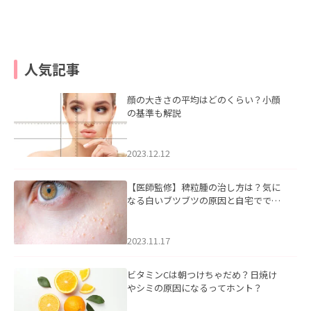
人気記事
顔の大きさの平均はどのくらい？小顔
の基準も解説
2023.12.12
【医師監修】稗粒腫の治し方は？気に
なる白いブツブツの原因と自宅ででき
るケアについて
2023.11.17
ビタミンCは朝つけちゃだめ？日焼け
やシミの原因になるってホント？