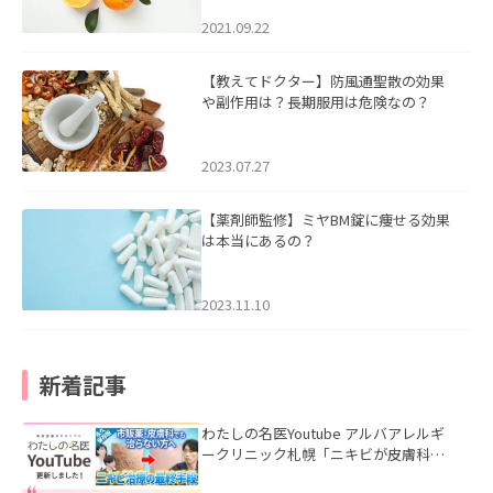
2021.09.22
【教えてドクター】防風通聖散の効果
や副作用は？長期服用は危険なの？
2023.07.27
【薬剤師監修】ミヤBM錠に痩せる効果
は本当にあるの？
2023.11.10
新着記事
わたしの名医Youtube アルバアレルギ
ークリニック札幌「ニキビが皮膚科で
も治らない理由｜繰り返す人が次に考