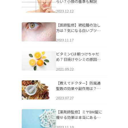
らい？小顔の基準も解説
2023.12.12
【医師監修】稗粒腫の治し
方は？気になる白いブツブ
ツの原因と自宅でできるケ
2023.11.17
アについて
ビタミンCは朝つけちゃだ
め？日焼けやシミの原因に
なるってホント？
2021.09.22
【教えてドクター】防風通
聖散の効果や副作用は？長
期服用は危険なの？
2023.07.27
【薬剤師監修】ミヤBM錠に
痩せる効果は本当にある
の？
2023.11.10