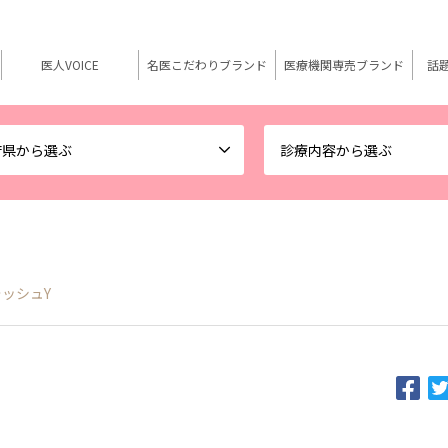
医人VOICE
名医こだわりブランド
医療機関専売ブランド
話
府県から選ぶ
診療内容から選ぶ
ォッシュY