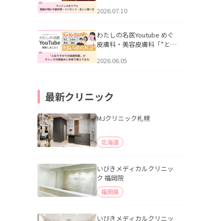
幌「マンジャロのリアル｜
2026.07.10
医師が明かす副作用・リバ
ウンド・正しい使い方」を
公開いたしました。
わたしの名医Youtube めぐ
皮膚科・美容皮膚科「”とお
りすがりの皮膚科医”がスレ
2026.06.05
ッズの肌悩みに本気で答え
てみた」を公開いたしまし
た。
最新クリニック
MJクリニック札幌
北海道
いびきメディカルクリニッ
ク 福岡院
福岡県
いびきメディカルクリニッ