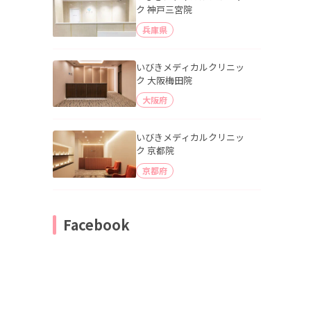
ク 神戸三宮院
兵庫県
いびきメディカルクリニッ
ク 大阪梅田院
大阪府
いびきメディカルクリニッ
ク 京都院
京都府
Facebook