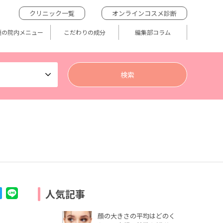
クリニック一覧
オンラインコスメ診断
題の院内メニュー
こだわりの成分
編集部コラム
人気記事
顔の大きさの平均はどのく