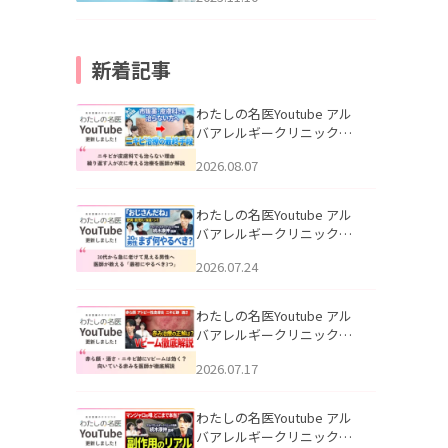
新着記事
わたしの名医Youtube アル
バアレルギークリニック札
幌「ニキビが皮膚科でも治
2026.08.07
らない理由｜繰り返す人が
次に考える治療を医師が解
説」を公開いたしました。
わたしの名医Youtube アル
バアレルギークリニック札
幌「30代から急に老けて見
2026.07.24
える男性へ｜医師が教える
「最初にやるべき3つ」」を
公開いたしました。
わたしの名医Youtube アル
バアレルギークリニック札
幌「赤ら顔・酒さ・ニキビ
2026.07.17
跡にVビームは効く？向いて
いる赤みを医師が徹底解
説」を公開いたしました。
わたしの名医Youtube アル
バアレルギークリニック札