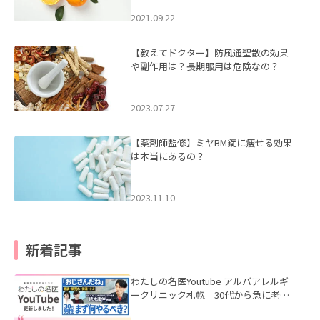
2021.09.22
【教えてドクター】防風通聖散の効果
や副作用は？長期服用は危険なの？
2023.07.27
【薬剤師監修】ミヤBM錠に痩せる効果
は本当にあるの？
2023.11.10
新着記事
わたしの名医Youtube アルバアレルギ
ークリニック札幌「30代から急に老け
て見える男性へ｜医師が教える「最初