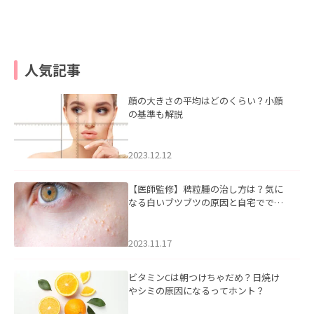
人気記事
顔の大きさの平均はどのくらい？小顔
の基準も解説
2023.12.12
【医師監修】稗粒腫の治し方は？気に
なる白いブツブツの原因と自宅ででき
るケアについて
2023.11.17
ビタミンCは朝つけちゃだめ？日焼け
やシミの原因になるってホント？