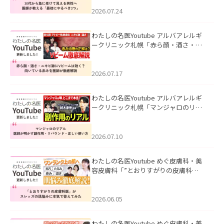
にやるべき3つ」」を公開いたしまし
た。
2026.07.24
わたしの名医Youtube アルバアレルギ
ークリニック札幌「赤ら顔・酒さ・ニ
キビ跡にVビームは効く？向いている赤
みを医師が徹底解説」を公開いたしま
した。
2026.07.17
わたしの名医Youtube アルバアレルギ
ークリニック札幌「マンジャロのリア
ル｜医師が明かす副作用・リバウン
ド・正しい使い方」を公開いたしまし
た。
2026.07.10
わたしの名医Youtube めぐ皮膚科・美
容皮膚科「”とおりすがりの皮膚科
医”がスレッズの肌悩みに本気で答えて
みた」を公開いたしました。
2026.06.05
わたしの名医Youtube めぐ皮膚科・美