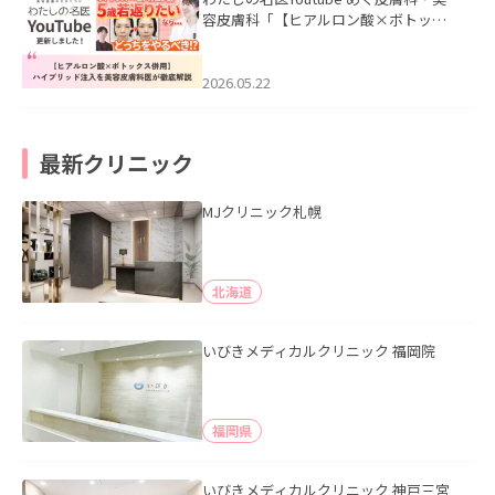
容皮膚科「【ヒアルロン酸×ボトック
ス併用】ハイブリッド注入を美容皮膚
科医が徹底解説」を公開いたしまし
た。
2026.05.22
最新クリニック
MJクリニック札幌
北海道
いびきメディカルクリニック 福岡院
福岡県
いびきメディカルクリニック 神戸三宮