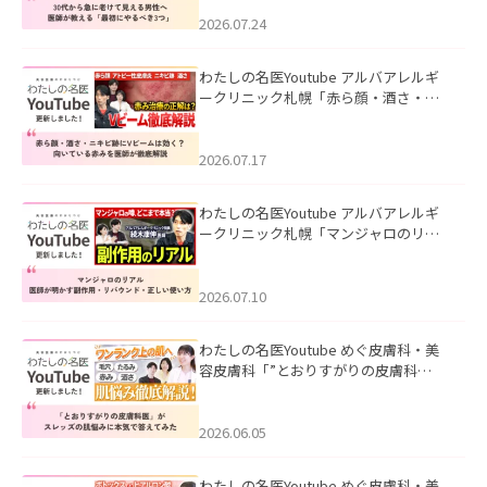
にやるべき3つ」」を公開いたしまし
た。
2026.07.24
わたしの名医Youtube アルバアレルギ
ークリニック札幌「赤ら顔・酒さ・ニ
キビ跡にVビームは効く？向いている赤
みを医師が徹底解説」を公開いたしま
した。
2026.07.17
わたしの名医Youtube アルバアレルギ
ークリニック札幌「マンジャロのリア
ル｜医師が明かす副作用・リバウン
ド・正しい使い方」を公開いたしまし
た。
2026.07.10
わたしの名医Youtube めぐ皮膚科・美
容皮膚科「”とおりすがりの皮膚科
医”がスレッズの肌悩みに本気で答えて
みた」を公開いたしました。
2026.06.05
わたしの名医Youtube めぐ皮膚科・美