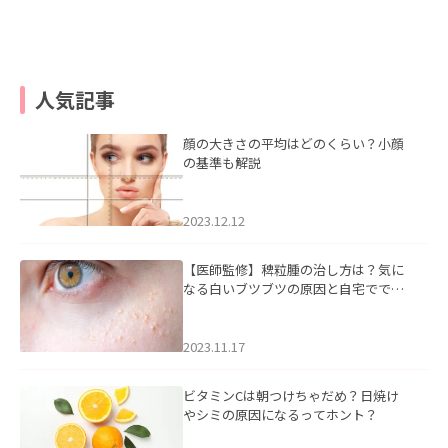
人気記事
顔の大きさの平均はどのくらい？小顔
の基準も解説
2023.12.12
【医師監修】稗粒腫の治し方は？気に
なる白いブツブツの原因と自宅ででき
るケアについて
2023.11.17
ビタミンCは朝つけちゃだめ？日焼け
やシミの原因になるってホント？