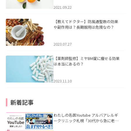
2021.09.22
【教えてドクター】防風通聖散の効果
や副作用は？長期服用は危険なの？
2023.07.27
【薬剤師監修】ミヤBM錠に痩せる効果
は本当にあるの？
2023.11.10
新着記事
わたしの名医Youtube アルバアレルギ
ークリニック札幌「30代から急に老け
て見える男性へ｜医師が教える「最初