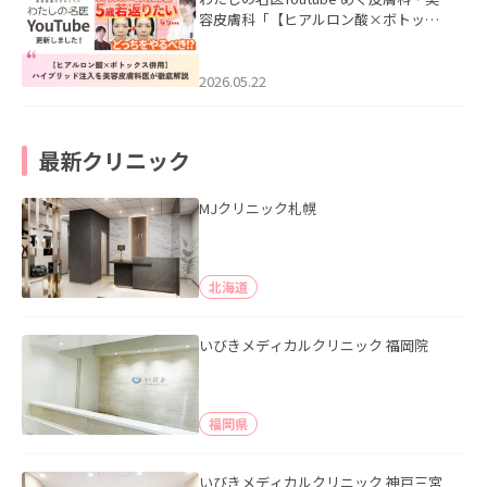
容皮膚科「【ヒアルロン酸×ボトック
ス併用】ハイブリッド注入を美容皮膚
科医が徹底解説」を公開いたしまし
た。
2026.05.22
最新クリニック
MJクリニック札幌
北海道
いびきメディカルクリニック 福岡院
福岡県
いびきメディカルクリニック 神戸三宮