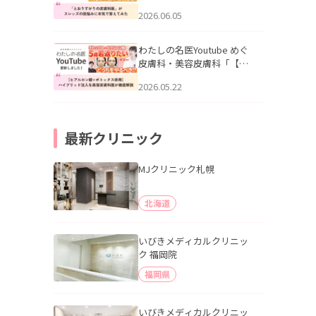
りすがりの皮膚科医”がスレ
2026.06.05
ッズの肌悩みに本気で答え
てみた」を公開いたしまし
た。
わたしの名医Youtube めぐ
皮膚科・美容皮膚科「【ヒ
アルロン酸×ボトックス併
2026.05.22
用】ハイブリッド注入を美
容皮膚科医が徹底解説」を
公開いたしました。
最新クリニック
MJクリニック札幌
北海道
いびきメディカルクリニッ
ク 福岡院
福岡県
いびきメディカルクリニッ