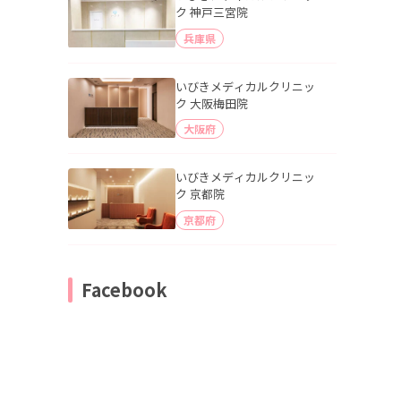
ク 神戸三宮院
兵庫県
いびきメディカルクリニッ
ク 大阪梅田院
大阪府
いびきメディカルクリニッ
ク 京都院
京都府
Facebook