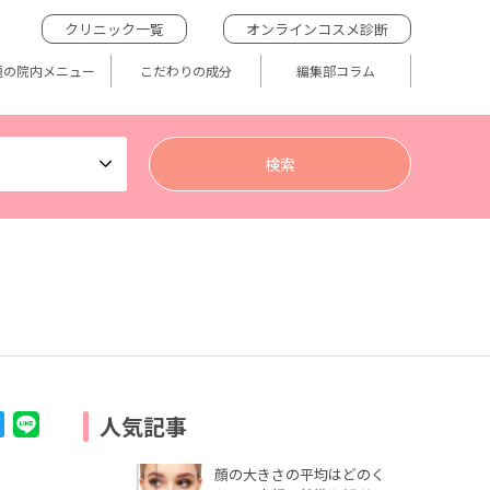
クリニック一覧
オンラインコスメ診断
題の院内メニュー
こだわりの成分
編集部コラム
人気記事
顔の大きさの平均はどのく