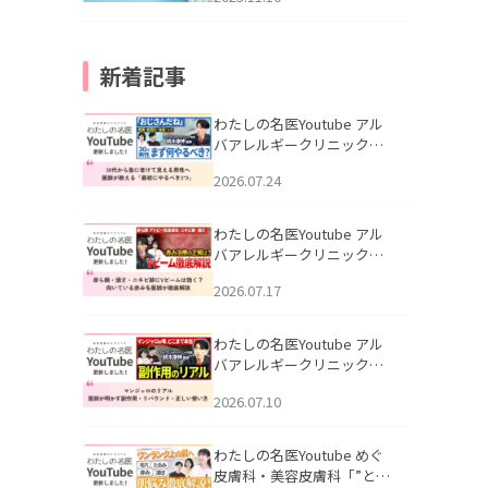
新着記事
わたしの名医Youtube アル
バアレルギークリニック札
幌「30代から急に老けて見
2026.07.24
える男性へ｜医師が教える
「最初にやるべき3つ」」を
公開いたしました。
わたしの名医Youtube アル
バアレルギークリニック札
幌「赤ら顔・酒さ・ニキビ
2026.07.17
跡にVビームは効く？向いて
いる赤みを医師が徹底解
説」を公開いたしました。
わたしの名医Youtube アル
バアレルギークリニック札
幌「マンジャロのリアル｜
2026.07.10
医師が明かす副作用・リバ
ウンド・正しい使い方」を
公開いたしました。
わたしの名医Youtube めぐ
皮膚科・美容皮膚科「”とお