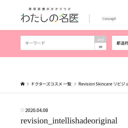
Concept
and
都道
or
ドクターズコスメ 一覧
Revision Skincare 
2020.04.08
revision_intellishadeoriginal