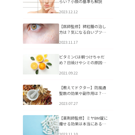
らい？小顔の基準も解説
2023.12.12
【医師監修】稗粒腫の治し
方は？気になる白いブツブ
ツの原因と自宅でできるケ
2023.11.17
アについて
ビタミンCは朝つけちゃだ
め？日焼けやシミの原因に
なるってホント？
2021.09.22
【教えてドクター】防風通
聖散の効果や副作用は？長
期服用は危険なの？
2023.07.27
【薬剤師監修】ミヤBM錠に
痩せる効果は本当にある
の？
2023.11.10