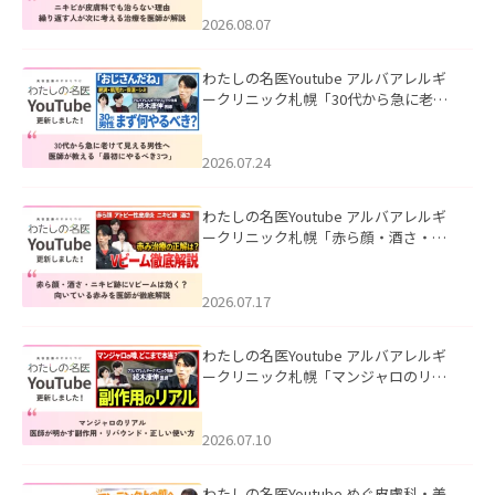
える治療を医師が解説」を公開いたし
ました。
2026.08.07
わたしの名医Youtube アルバアレルギ
ークリニック札幌「30代から急に老け
て見える男性へ｜医師が教える「最初
にやるべき3つ」」を公開いたしまし
た。
2026.07.24
わたしの名医Youtube アルバアレルギ
ークリニック札幌「赤ら顔・酒さ・ニ
キビ跡にVビームは効く？向いている赤
みを医師が徹底解説」を公開いたしま
した。
2026.07.17
わたしの名医Youtube アルバアレルギ
ークリニック札幌「マンジャロのリア
ル｜医師が明かす副作用・リバウン
ド・正しい使い方」を公開いたしまし
た。
2026.07.10
わたしの名医Youtube めぐ皮膚科・美