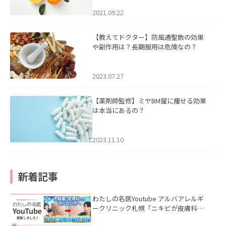
2021.09.22
【教えてドクター】防風通聖散の効果
や副作用は？長期服用は危険なの？
2023.07.27
【薬剤師監修】ミヤBM錠に痩せる効果
は本当にあるの？
2023.11.10
新着記事
わたしの名医Youtube アルバアレルギ
ークリニック札幌「ニキビが皮膚科で
も治らない理由｜繰り返す人が次に考