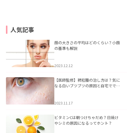
人気記事
顔の大きさの平均はどのくらい？小顔
の基準も解説
2023.12.12
【医師監修】稗粒腫の治し方は？気に
なる白いブツブツの原因と自宅ででき
るケアについて
2023.11.17
ビタミンCは朝つけちゃだめ？日焼け
やシミの原因になるってホント？