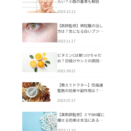
らい？小顔の基準も解説
2023.12.12
【医師監修】稗粒腫の治し
方は？気になる白いブツブ
ツの原因と自宅でできるケ
2023.11.17
アについて
ビタミンCは朝つけちゃだ
め？日焼けやシミの原因に
なるってホント？
2021.09.22
【教えてドクター】防風通
聖散の効果や副作用は？長
期服用は危険なの？
2023.07.27
【薬剤師監修】ミヤBM錠に
痩せる効果は本当にある
の？
2023.11.10