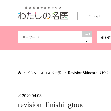
Concept
and
都道
or
ドクターズコスメ 一覧
Revision Skincare 
2020.04.08
revision_finishingtouch