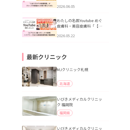
りすがりの皮膚科医”がスレ
2026.06.05
ッズの肌悩みに本気で答え
てみた」を公開いたしまし
た。
わたしの名医Youtube めぐ
皮膚科・美容皮膚科「【ヒ
アルロン酸×ボトックス併
2026.05.22
用】ハイブリッド注入を美
容皮膚科医が徹底解説」を
公開いたしました。
最新クリニック
MJクリニック札幌
北海道
いびきメディカルクリニッ
ク 福岡院
福岡県
いびきメディカルクリニッ