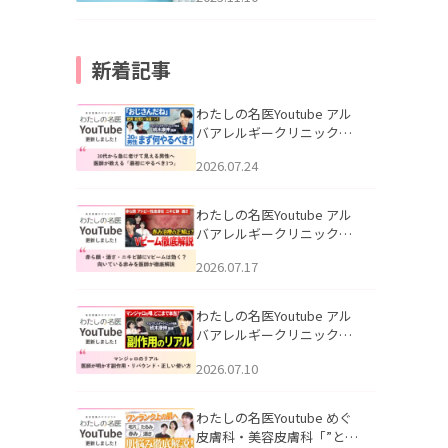
新着記事
わたしの名医Youtube アル
バアレルギークリニック札
幌「30代から急に老けて見
2026.07.24
える男性へ｜医師が教える
「最初にやるべき3つ」」を
公開いたしました。
わたしの名医Youtube アル
バアレルギークリニック札
幌「赤ら顔・酒さ・ニキビ
2026.07.17
跡にVビームは効く？向いて
いる赤みを医師が徹底解
説」を公開いたしました。
わたしの名医Youtube アル
バアレルギークリニック札
幌「マンジャロのリアル｜
2026.07.10
医師が明かす副作用・リバ
ウンド・正しい使い方」を
公開いたしました。
わたしの名医Youtube めぐ
皮膚科・美容皮膚科「”とお