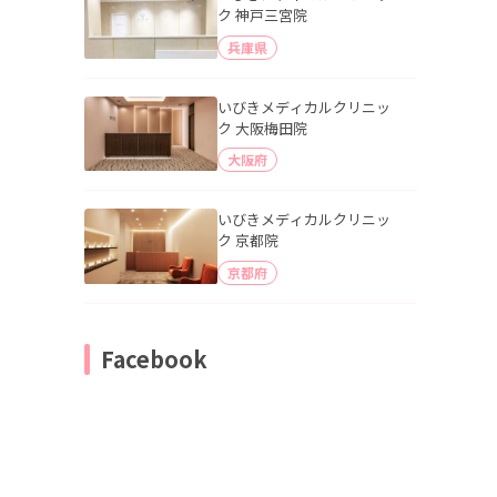
ク 神戸三宮院
兵庫県
いびきメディカルクリニッ
ク 大阪梅田院
大阪府
いびきメディカルクリニッ
ク 京都院
京都府
Facebook