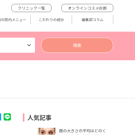
クリニック一覧
オンラインコスメ診断
題の院内メニュー
こだわりの成分
編集部コラム
人気記事
顔の大きさの平均はどのく