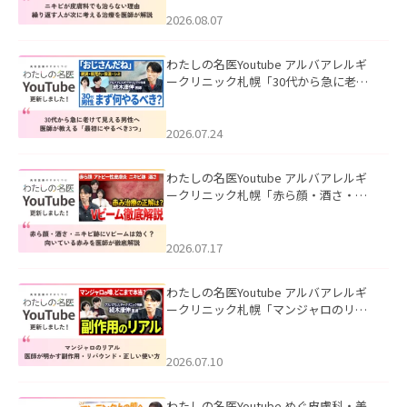
える治療を医師が解説」を公開いたし
ました。
2026.08.07
わたしの名医Youtube アルバアレルギ
ークリニック札幌「30代から急に老け
て見える男性へ｜医師が教える「最初
にやるべき3つ」」を公開いたしまし
た。
2026.07.24
わたしの名医Youtube アルバアレルギ
ークリニック札幌「赤ら顔・酒さ・ニ
キビ跡にVビームは効く？向いている赤
みを医師が徹底解説」を公開いたしま
した。
2026.07.17
わたしの名医Youtube アルバアレルギ
ークリニック札幌「マンジャロのリア
ル｜医師が明かす副作用・リバウン
ド・正しい使い方」を公開いたしまし
た。
2026.07.10
わたしの名医Youtube めぐ皮膚科・美