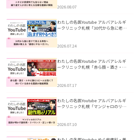
える治療を医師が解説」を公開いたし
ました。
2026.08.07
わたしの名医Youtube アルバアレルギ
ークリニック札幌「30代から急に老け
て見える男性へ｜医師が教える「最初
にやるべき3つ」」を公開いたしまし
た。
2026.07.24
わたしの名医Youtube アルバアレルギ
ークリニック札幌「赤ら顔・酒さ・ニ
キビ跡にVビームは効く？向いている赤
みを医師が徹底解説」を公開いたしま
した。
2026.07.17
わたしの名医Youtube アルバアレルギ
ークリニック札幌「マンジャロのリア
ル｜医師が明かす副作用・リバウン
ド・正しい使い方」を公開いたしまし
た。
2026.07.10
わたしの名医Youtube めぐ皮膚科・美