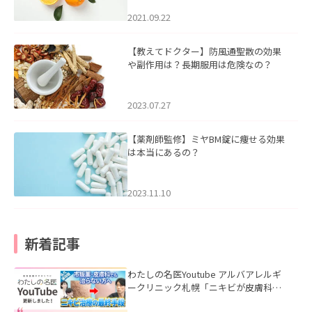
2021.09.22
【教えてドクター】防風通聖散の効果
や副作用は？長期服用は危険なの？
2023.07.27
【薬剤師監修】ミヤBM錠に痩せる効果
は本当にあるの？
2023.11.10
新着記事
わたしの名医Youtube アルバアレルギ
ークリニック札幌「ニキビが皮膚科で
も治らない理由｜繰り返す人が次に考