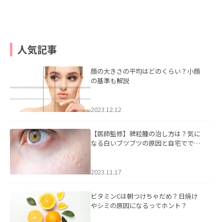
人気記事
顔の大きさの平均はどのくらい？小顔
の基準も解説
2023.12.12
【医師監修】稗粒腫の治し方は？気に
なる白いブツブツの原因と自宅ででき
るケアについて
2023.11.17
ビタミンCは朝つけちゃだめ？日焼け
やシミの原因になるってホント？