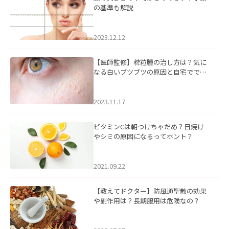
の基準も解説
2023.12.12
【医師監修】稗粒腫の治し方は？気に
なる白いブツブツの原因と自宅ででき
るケアについて
2023.11.17
ビタミンCは朝つけちゃだめ？日焼け
やシミの原因になるってホント？
2021.09.22
【教えてドクター】防風通聖散の効果
や副作用は？長期服用は危険なの？