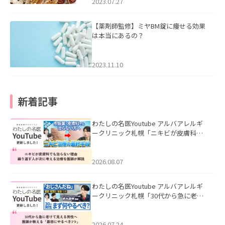
2023.07.27
【薬剤師監修】ミヤBM錠に痩せる効果
は本当にあるの？
2023.11.10
新着記事
わたしの名医Youtube アルバアレルギ
ークリニック札幌「ニキビが皮膚科で
も治らない理由｜繰り返す人が次に考
える治療を医師が解説」を公開いたし
ました。
2026.08.07
わたしの名医Youtube アルバアレルギ
ークリニック札幌「30代から急に老け
て見える男性へ｜医師が教える「最初
にやるべき3つ」」を公開いたしまし
た。
2026.07.24