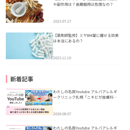
や副作用は？長期服用は危険なの？
2023.07.27
【薬剤師監修】ミヤBM錠に痩せる効果
は本当にあるの？
2023.11.10
新着記事
わたしの名医Youtube アルバアレルギ
ークリニック札幌「ニキビが皮膚科で
も治らない理由｜繰り返す人が次に考
える治療を医師が解説」を公開いたし
ました。
2026.08.07
わたしの名医Youtube アルバアレルギ