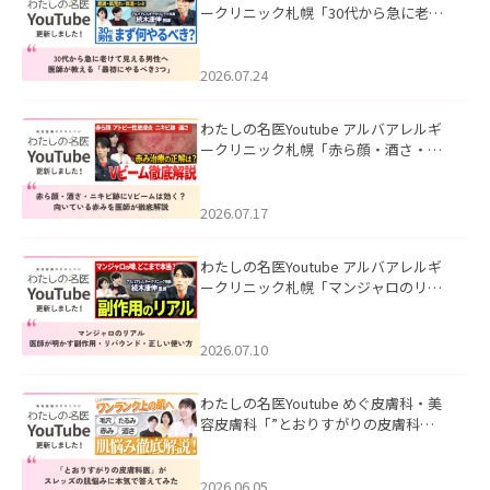
ークリニック札幌「30代から急に老け
て見える男性へ｜医師が教える「最初
にやるべき3つ」」を公開いたしまし
た。
2026.07.24
わたしの名医Youtube アルバアレルギ
ークリニック札幌「赤ら顔・酒さ・ニ
キビ跡にVビームは効く？向いている赤
みを医師が徹底解説」を公開いたしま
した。
2026.07.17
わたしの名医Youtube アルバアレルギ
ークリニック札幌「マンジャロのリア
ル｜医師が明かす副作用・リバウン
ド・正しい使い方」を公開いたしまし
た。
2026.07.10
わたしの名医Youtube めぐ皮膚科・美
容皮膚科「”とおりすがりの皮膚科
医”がスレッズの肌悩みに本気で答えて
みた」を公開いたしました。
2026.06.05