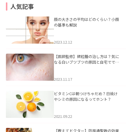
人気記事
顔の大きさの平均はどのくらい？小顔
の基準も解説
2023.12.12
【医師監修】稗粒腫の治し方は？気に
なる白いブツブツの原因と自宅ででき
るケアについて
2023.11.17
ビタミンCは朝つけちゃだめ？日焼け
やシミの原因になるってホント？
2021.09.22
【教えてドクター】防風通聖散の効果