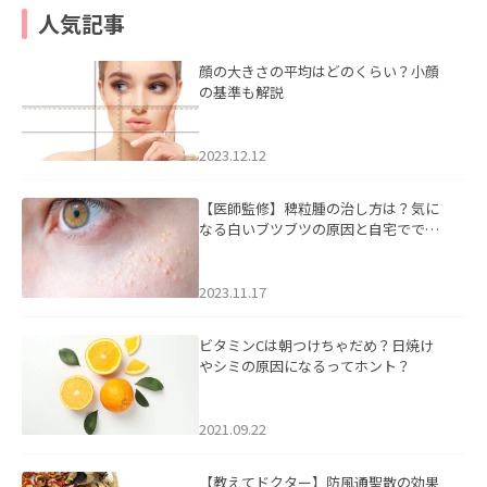
人気記事
顔の大きさの平均はどのくらい？小顔
の基準も解説
2023.12.12
【医師監修】稗粒腫の治し方は？気に
なる白いブツブツの原因と自宅ででき
るケアについて
2023.11.17
ビタミンCは朝つけちゃだめ？日焼け
やシミの原因になるってホント？
2021.09.22
【教えてドクター】防風通聖散の効果