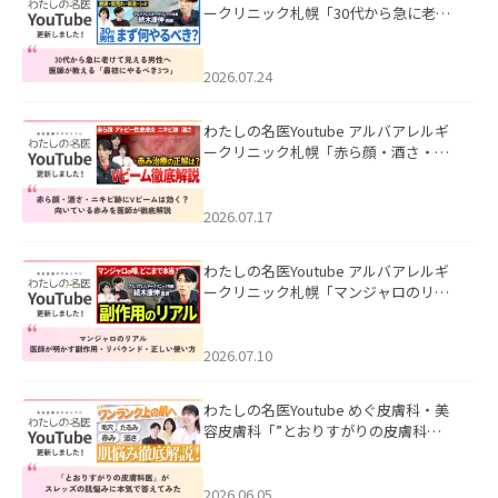
ークリニック札幌「30代から急に老け
て見える男性へ｜医師が教える「最初
にやるべき3つ」」を公開いたしまし
た。
2026.07.24
わたしの名医Youtube アルバアレルギ
ークリニック札幌「赤ら顔・酒さ・ニ
キビ跡にVビームは効く？向いている赤
みを医師が徹底解説」を公開いたしま
した。
2026.07.17
わたしの名医Youtube アルバアレルギ
ークリニック札幌「マンジャロのリア
ル｜医師が明かす副作用・リバウン
ド・正しい使い方」を公開いたしまし
た。
2026.07.10
わたしの名医Youtube めぐ皮膚科・美
容皮膚科「”とおりすがりの皮膚科
医”がスレッズの肌悩みに本気で答えて
みた」を公開いたしました。
2026.06.05