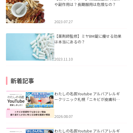
や副作用は？長期服用は危険なの？
2023.07.27
【薬剤師監修】ミヤBM錠に痩せる効果
は本当にあるの？
2023.11.10
新着記事
わたしの名医Youtube アルバアレルギ
ークリニック札幌「ニキビが皮膚科で
も治らない理由｜繰り返す人が次に考
える治療を医師が解説」を公開いたし
ました。
2026.08.07
わたしの名医Youtube アルバアレルギ