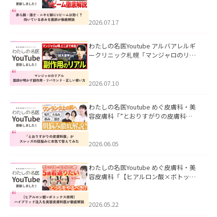
キビ跡にVビームは効く？向いている赤
みを医師が徹底解説」を公開いたしま
した。
2026.07.17
わたしの名医Youtube アルバアレルギ
ークリニック札幌「マンジャロのリア
ル｜医師が明かす副作用・リバウン
ド・正しい使い方」を公開いたしまし
た。
2026.07.10
わたしの名医Youtube めぐ皮膚科・美
容皮膚科「”とおりすがりの皮膚科
医”がスレッズの肌悩みに本気で答えて
みた」を公開いたしました。
2026.06.05
わたしの名医Youtube めぐ皮膚科・美
容皮膚科「【ヒアルロン酸×ボトック
ス併用】ハイブリッド注入を美容皮膚
科医が徹底解説」を公開いたしまし
た。
2026.05.22