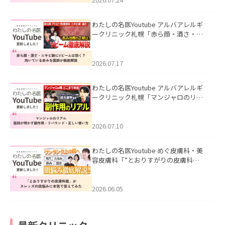
わたしの名医Youtube アルバアレルギ
ークリニック札幌「赤ら顔・酒さ・ニ
キビ跡にVビームは効く？向いている赤
みを医師が徹底解説」を公開いたしま
した。
2026.07.17
わたしの名医Youtube アルバアレルギ
ークリニック札幌「マンジャロのリア
ル｜医師が明かす副作用・リバウン
ド・正しい使い方」を公開いたしまし
た。
2026.07.10
わたしの名医Youtube めぐ皮膚科・美
容皮膚科「”とおりすがりの皮膚科
医”がスレッズの肌悩みに本気で答えて
みた」を公開いたしました。
2026.06.05