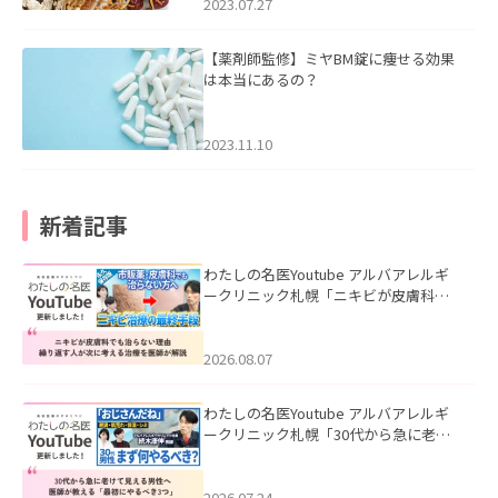
2023.07.27
【薬剤師監修】ミヤBM錠に痩せる効果
は本当にあるの？
2023.11.10
新着記事
わたしの名医Youtube アルバアレルギ
ークリニック札幌「ニキビが皮膚科で
も治らない理由｜繰り返す人が次に考
える治療を医師が解説」を公開いたし
ました。
2026.08.07
わたしの名医Youtube アルバアレルギ
ークリニック札幌「30代から急に老け
て見える男性へ｜医師が教える「最初
にやるべき3つ」」を公開いたしまし
た。
2026.07.24