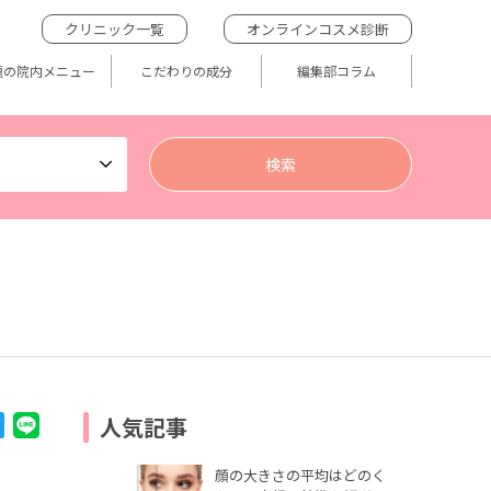
クリニック一覧
オンラインコスメ診断
題の院内メニュー
こだわりの成分
編集部コラム
人気記事
顔の大きさの平均はどのく