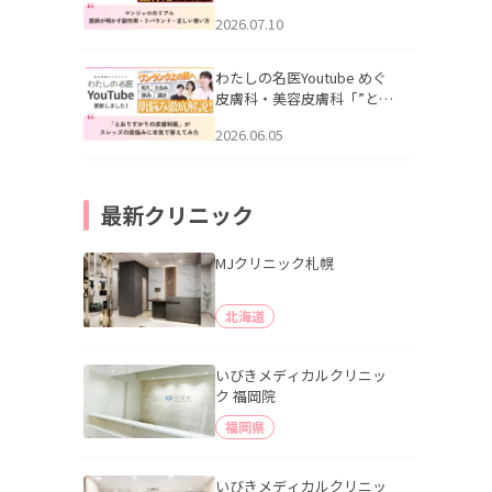
幌「マンジャロのリアル｜
2026.07.10
医師が明かす副作用・リバ
ウンド・正しい使い方」を
公開いたしました。
わたしの名医Youtube めぐ
皮膚科・美容皮膚科「”とお
りすがりの皮膚科医”がスレ
2026.06.05
ッズの肌悩みに本気で答え
てみた」を公開いたしまし
た。
最新クリニック
MJクリニック札幌
北海道
いびきメディカルクリニッ
ク 福岡院
福岡県
いびきメディカルクリニッ