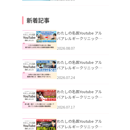
新着記事
わたしの名医Youtube アル
バアレルギークリニック札
幌「ニキビが皮膚科でも治
2026.08.07
らない理由｜繰り返す人が
次に考える治療を医師が解
説」を公開いたしました。
わたしの名医Youtube アル
バアレルギークリニック札
幌「30代から急に老けて見
2026.07.24
える男性へ｜医師が教える
「最初にやるべき3つ」」を
公開いたしました。
わたしの名医Youtube アル
バアレルギークリニック札
幌「赤ら顔・酒さ・ニキビ
2026.07.17
跡にVビームは効く？向いて
いる赤みを医師が徹底解
説」を公開いたしました。
わたしの名医Youtube アル
バアレルギークリニック札