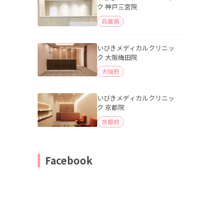
ク 神戸三宮院
兵庫県
いびきメディカルクリニッ
ク 大阪梅田院
大阪府
いびきメディカルクリニッ
ク 京都院
京都府
Facebook