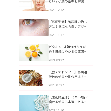
らい？小顔の基準も解説
2023.12.12
【医師監修】稗粒腫の治し
方は？気になる白いブツブ
ツの原因と自宅でできるケ
2023.11.17
アについて
ビタミンCは朝つけちゃだ
め？日焼けやシミの原因に
なるってホント？
2021.09.22
【教えてドクター】防風通
聖散の効果や副作用は？長
期服用は危険なの？
2023.07.27
【薬剤師監修】ミヤBM錠に
痩せる効果は本当にある
の？
2023.11.10