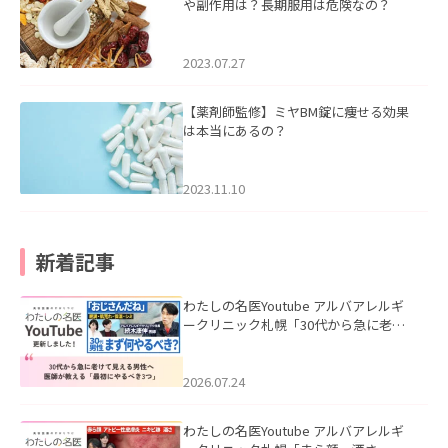
や副作用は？長期服用は危険なの？
2023.07.27
【薬剤師監修】ミヤBM錠に痩せる効果
は本当にあるの？
2023.11.10
新着記事
わたしの名医Youtube アルバアレルギ
ークリニック札幌「30代から急に老け
て見える男性へ｜医師が教える「最初
にやるべき3つ」」を公開いたしまし
た。
2026.07.24
わたしの名医Youtube アルバアレルギ