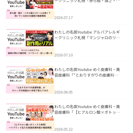
ークリニック札幌「赤ら顔・酒さ・ニ
キビ跡にVビームは効く？向いている赤
みを医師が徹底解説」を公開いたしま
した。
2026.07.17
わたしの名医Youtube アルバアレルギ
ークリニック札幌「マンジャロのリア
ル｜医師が明かす副作用・リバウン
ド・正しい使い方」を公開いたしまし
た。
2026.07.10
わたしの名医Youtube めぐ皮膚科・美
容皮膚科「”とおりすがりの皮膚科
医”がスレッズの肌悩みに本気で答えて
みた」を公開いたしました。
2026.06.05
わたしの名医Youtube めぐ皮膚科・美
容皮膚科「【ヒアルロン酸×ボトック
ス併用】ハイブリッド注入を美容皮膚
科医が徹底解説」を公開いたしまし
た。
2026.05.22