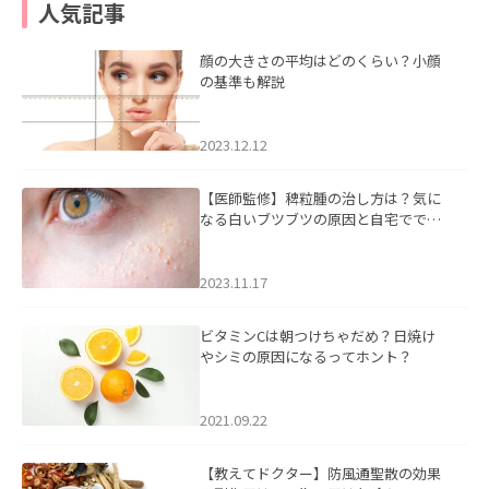
人気記事
顔の大きさの平均はどのくらい？小顔
の基準も解説
2023.12.12
【医師監修】稗粒腫の治し方は？気に
なる白いブツブツの原因と自宅ででき
るケアについて
2023.11.17
ビタミンCは朝つけちゃだめ？日焼け
やシミの原因になるってホント？
2021.09.22
【教えてドクター】防風通聖散の効果