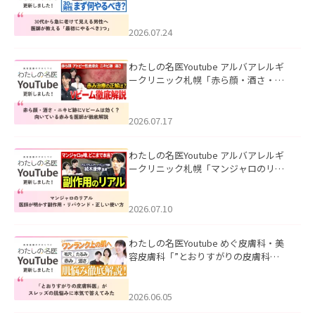
て見える男性へ｜医師が教える「最初
にやるべき3つ」」を公開いたしまし
た。
2026.07.24
わたしの名医Youtube アルバアレルギ
ークリニック札幌「赤ら顔・酒さ・ニ
キビ跡にVビームは効く？向いている赤
みを医師が徹底解説」を公開いたしま
した。
2026.07.17
わたしの名医Youtube アルバアレルギ
ークリニック札幌「マンジャロのリア
ル｜医師が明かす副作用・リバウン
ド・正しい使い方」を公開いたしまし
た。
2026.07.10
わたしの名医Youtube めぐ皮膚科・美
容皮膚科「”とおりすがりの皮膚科
医”がスレッズの肌悩みに本気で答えて
みた」を公開いたしました。
2026.06.05