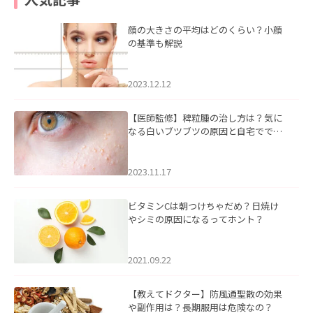
顔の大きさの平均はどのくらい？小顔
の基準も解説
2023.12.12
【医師監修】稗粒腫の治し方は？気に
なる白いブツブツの原因と自宅ででき
るケアについて
2023.11.17
ビタミンCは朝つけちゃだめ？日焼け
やシミの原因になるってホント？
2021.09.22
【教えてドクター】防風通聖散の効果
や副作用は？長期服用は危険なの？