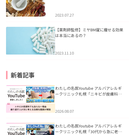
2023.07.27
【薬剤師監修】ミヤBM錠に痩せる効果
は本当にあるの？
2023.11.10
新着記事
わたしの名医Youtube アルバアレルギ
ークリニック札幌「ニキビが皮膚科で
も治らない理由｜繰り返す人が次に考
える治療を医師が解説」を公開いたし
ました。
2026.08.07
わたしの名医Youtube アルバアレルギ
ークリニック札幌「30代から急に老け