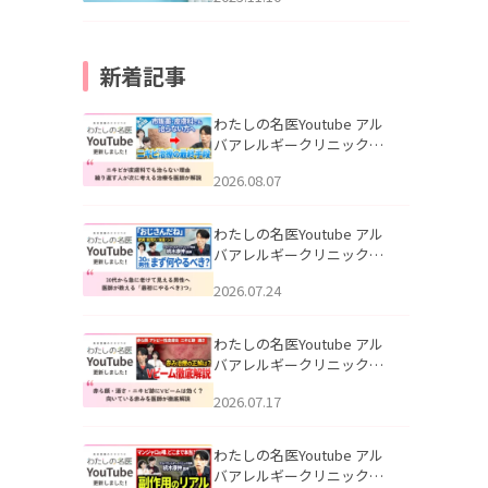
新着記事
わたしの名医Youtube アル
バアレルギークリニック札
幌「ニキビが皮膚科でも治
2026.08.07
らない理由｜繰り返す人が
次に考える治療を医師が解
説」を公開いたしました。
わたしの名医Youtube アル
バアレルギークリニック札
幌「30代から急に老けて見
2026.07.24
える男性へ｜医師が教える
「最初にやるべき3つ」」を
公開いたしました。
わたしの名医Youtube アル
バアレルギークリニック札
幌「赤ら顔・酒さ・ニキビ
2026.07.17
跡にVビームは効く？向いて
いる赤みを医師が徹底解
説」を公開いたしました。
わたしの名医Youtube アル
バアレルギークリニック札