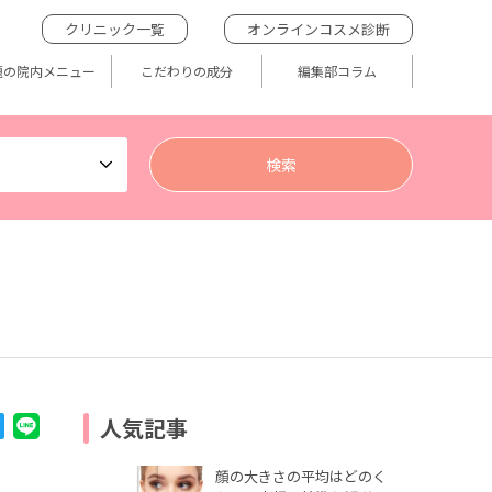
クリニック一覧
オンラインコスメ診断
題の院内メニュー
こだわりの成分
編集部コラム
人気記事
顔の大きさの平均はどのく