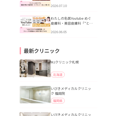
幌「マンジャロのリアル｜
2026.07.10
医師が明かす副作用・リバ
ウンド・正しい使い方」を
公開いたしました。
わたしの名医Youtube めぐ
皮膚科・美容皮膚科「”とお
りすがりの皮膚科医”がスレ
2026.06.05
ッズの肌悩みに本気で答え
てみた」を公開いたしまし
た。
最新クリニック
MJクリニック札幌
北海道
いびきメディカルクリニッ
ク 福岡院
福岡県
いびきメディカルクリニッ