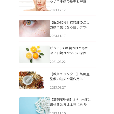
らい？小顔の基準も解説
2023.12.12
【医師監修】稗粒腫の治し
方は？気になる白いブツブ
ツの原因と自宅でできるケ
2023.11.17
アについて
ビタミンCは朝つけちゃだ
め？日焼けやシミの原因に
なるってホント？
2021.09.22
【教えてドクター】防風通
聖散の効果や副作用は？長
期服用は危険なの？
2023.07.27
【薬剤師監修】ミヤBM錠に
痩せる効果は本当にある
の？
2023.11.10