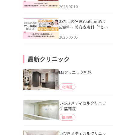
幌「マンジャロのリアル｜
2026.07.10
医師が明かす副作用・リバ
ウンド・正しい使い方」を
公開いたしました。
わたしの名医Youtube めぐ
皮膚科・美容皮膚科「”とお
りすがりの皮膚科医”がスレ
2026.06.05
ッズの肌悩みに本気で答え
てみた」を公開いたしまし
た。
最新クリニック
MJクリニック札幌
北海道
いびきメディカルクリニッ
ク 福岡院
福岡県
いびきメディカルクリニッ