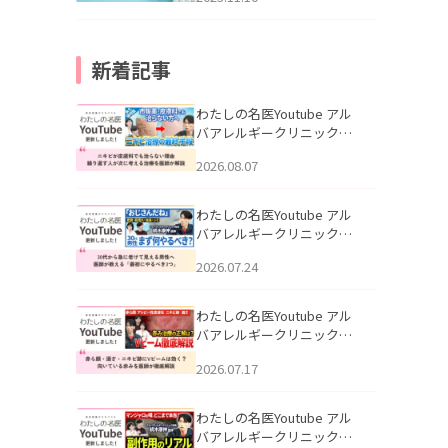
新着記事
わたしの名医Youtube アル
バアレルギークリニック札
幌「ニキビが皮膚科でも治
2026.08.07
らない理由｜繰り返す人が
次に考える治療を医師が解
説」を公開いたしました。
わたしの名医Youtube アル
バアレルギークリニック札
幌「30代から急に老けて見
2026.07.24
える男性へ｜医師が教える
「最初にやるべき3つ」」を
公開いたしました。
わたしの名医Youtube アル
バアレルギークリニック札
幌「赤ら顔・酒さ・ニキビ
2026.07.17
跡にVビームは効く？向いて
いる赤みを医師が徹底解
説」を公開いたしました。
わたしの名医Youtube アル
バアレルギークリニック札