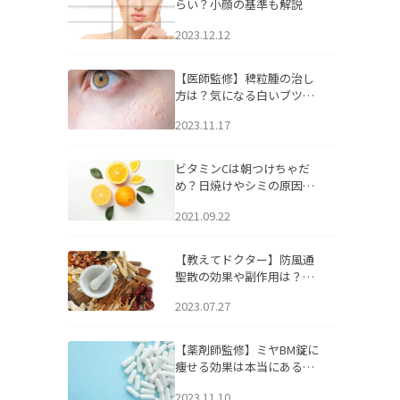
らい？小顔の基準も解説
2023.12.12
【医師監修】稗粒腫の治し
方は？気になる白いブツブ
ツの原因と自宅でできるケ
2023.11.17
アについて
ビタミンCは朝つけちゃだ
め？日焼けやシミの原因に
なるってホント？
2021.09.22
【教えてドクター】防風通
聖散の効果や副作用は？長
期服用は危険なの？
2023.07.27
【薬剤師監修】ミヤBM錠に
痩せる効果は本当にある
の？
2023.11.10