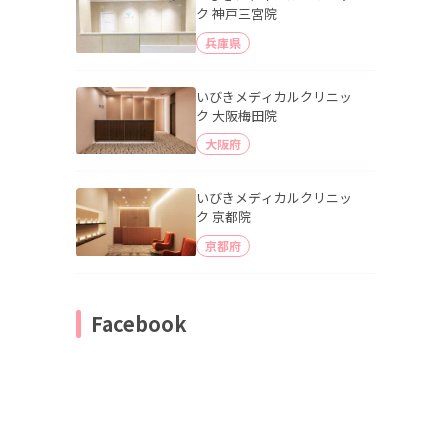
ク 神戸三宮院
兵庫県
いびきメディカルクリニッ
ク 大阪梅田院
大阪府
いびきメディカルクリニッ
ク 京都院
京都府
Facebook