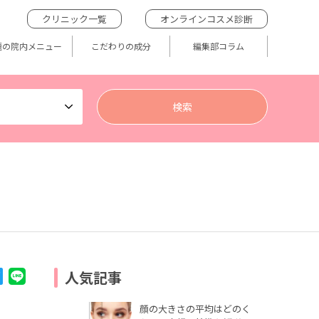
クリニック一覧
オンラインコスメ診断
題の院内メニュー
こだわりの成分
編集部コラム
人気記事
顔の大きさの平均はどのく