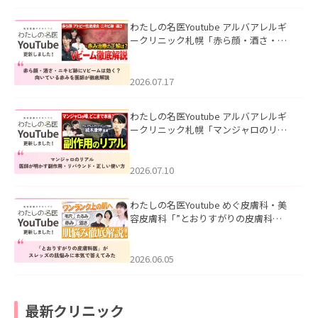
わたしの名医Youtube アルバアレルギ
ークリニック札幌「赤ら顔・酒さ・ニ
キビ跡にVビームは効く？向いている赤
みを医師が徹底解説」を公開いたしま
した。
2026.07.17
わたしの名医Youtube アルバアレルギ
ークリニック札幌「マンジャロのリア
ル｜医師が明かす副作用・リバウン
ド・正しい使い方」を公開いたしまし
た。
2026.07.10
わたしの名医Youtube めぐ皮膚科・美
容皮膚科「”とおりすがりの皮膚科
医”がスレッズの肌悩みに本気で答えて
みた」を公開いたしました。
2026.06.05
最新クリニック