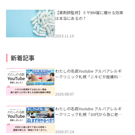
【薬剤師監修】ミヤBM錠に痩せる効果
は本当にあるの？
2023.11.10
新着記事
わたしの名医Youtube アルバアレルギ
ークリニック札幌「ニキビが皮膚科で
も治らない理由｜繰り返す人が次に考
える治療を医師が解説」を公開いたし
ました。
2026.08.07
わたしの名医Youtube アルバアレルギ
ークリニック札幌「30代から急に老け
て見える男性へ｜医師が教える「最初
にやるべき3つ」」を公開いたしまし
た。
2026.07.24