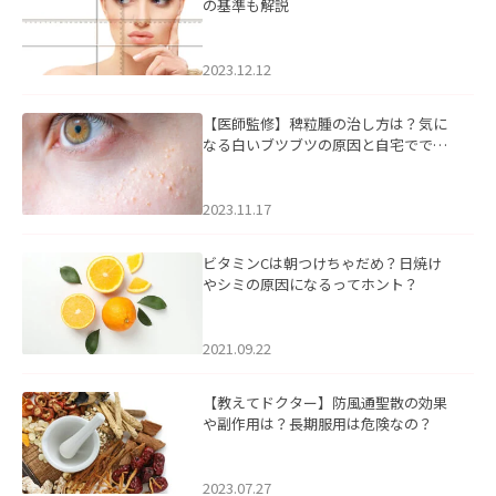
の基準も解説
2023.12.12
【医師監修】稗粒腫の治し方は？気に
なる白いブツブツの原因と自宅ででき
るケアについて
2023.11.17
ビタミンCは朝つけちゃだめ？日焼け
やシミの原因になるってホント？
2021.09.22
【教えてドクター】防風通聖散の効果
や副作用は？長期服用は危険なの？
2023.07.27