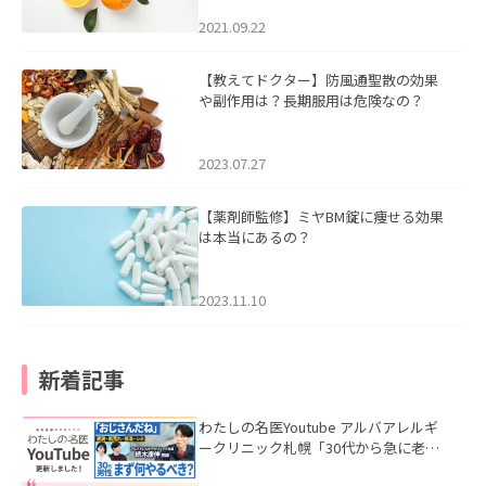
2021.09.22
【教えてドクター】防風通聖散の効果
や副作用は？長期服用は危険なの？
2023.07.27
【薬剤師監修】ミヤBM錠に痩せる効果
は本当にあるの？
2023.11.10
新着記事
わたしの名医Youtube アルバアレルギ
ークリニック札幌「30代から急に老け
て見える男性へ｜医師が教える「最初