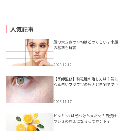
人気記事
顔の大きさの平均はどのくらい？小顔
の基準も解説
2023.12.12
【医師監修】稗粒腫の治し方は？気に
なる白いブツブツの原因と自宅ででき
るケアについて
2023.11.17
ビタミンCは朝つけちゃだめ？日焼け
やシミの原因になるってホント？