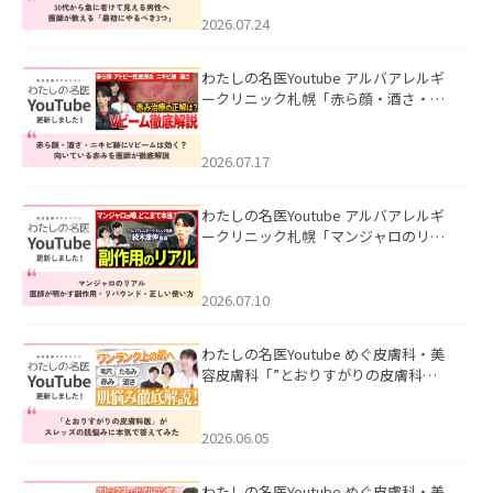
にやるべき3つ」」を公開いたしまし
た。
2026.07.24
わたしの名医Youtube アルバアレルギ
ークリニック札幌「赤ら顔・酒さ・ニ
キビ跡にVビームは効く？向いている赤
みを医師が徹底解説」を公開いたしま
した。
2026.07.17
わたしの名医Youtube アルバアレルギ
ークリニック札幌「マンジャロのリア
ル｜医師が明かす副作用・リバウン
ド・正しい使い方」を公開いたしまし
た。
2026.07.10
わたしの名医Youtube めぐ皮膚科・美
容皮膚科「”とおりすがりの皮膚科
医”がスレッズの肌悩みに本気で答えて
みた」を公開いたしました。
2026.06.05
わたしの名医Youtube めぐ皮膚科・美