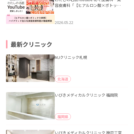
容皮膚科「【ヒアルロン酸×ボトック
ス併用】ハイブリッド注入を美容皮膚
科医が徹底解説」を公開いたしまし
た。
2026.05.22
最新クリニック
MJクリニック札幌
北海道
いびきメディカルクリニック 福岡院
福岡県
いびきメディカルクリニック 神戸三宮