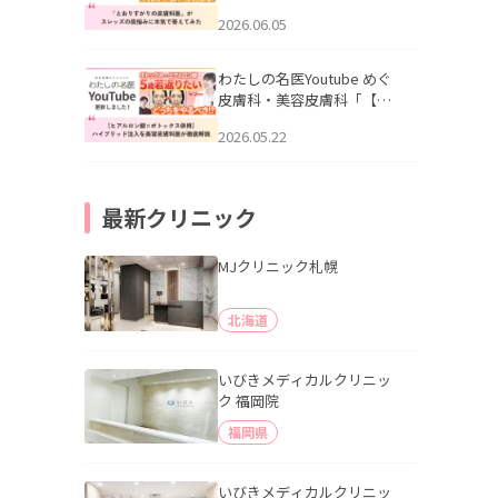
りすがりの皮膚科医”がスレ
2026.06.05
ッズの肌悩みに本気で答え
てみた」を公開いたしまし
た。
わたしの名医Youtube めぐ
皮膚科・美容皮膚科「【ヒ
アルロン酸×ボトックス併
2026.05.22
用】ハイブリッド注入を美
容皮膚科医が徹底解説」を
公開いたしました。
最新クリニック
MJクリニック札幌
北海道
いびきメディカルクリニッ
ク 福岡院
福岡県
いびきメディカルクリニッ