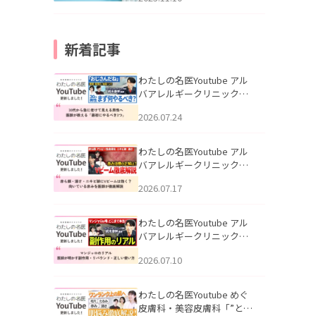
新着記事
わたしの名医Youtube アル
バアレルギークリニック札
幌「30代から急に老けて見
2026.07.24
える男性へ｜医師が教える
「最初にやるべき3つ」」を
公開いたしました。
わたしの名医Youtube アル
バアレルギークリニック札
幌「赤ら顔・酒さ・ニキビ
2026.07.17
跡にVビームは効く？向いて
いる赤みを医師が徹底解
説」を公開いたしました。
わたしの名医Youtube アル
バアレルギークリニック札
幌「マンジャロのリアル｜
2026.07.10
医師が明かす副作用・リバ
ウンド・正しい使い方」を
公開いたしました。
わたしの名医Youtube めぐ
皮膚科・美容皮膚科「”とお