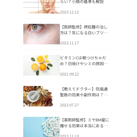
らい？小顔の基準も解説
2023.12.12
【医師監修】稗粒腫の治し
方は？気になる白いブツブ
ツの原因と自宅でできるケ
2023.11.17
アについて
ビタミンCは朝つけちゃだ
め？日焼けやシミの原因に
なるってホント？
2021.09.22
【教えてドクター】防風通
聖散の効果や副作用は？長
期服用は危険なの？
2023.07.27
【薬剤師監修】ミヤBM錠に
痩せる効果は本当にある
の？
2023.11.10