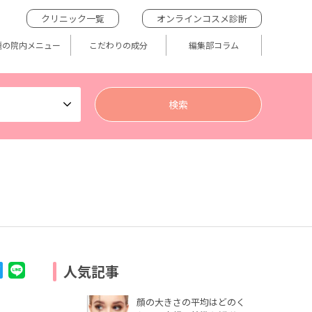
クリニック一覧
オンラインコスメ診断
題の院内メニュー
こだわりの成分
編集部コラム
人気記事
顔の大きさの平均はどのく