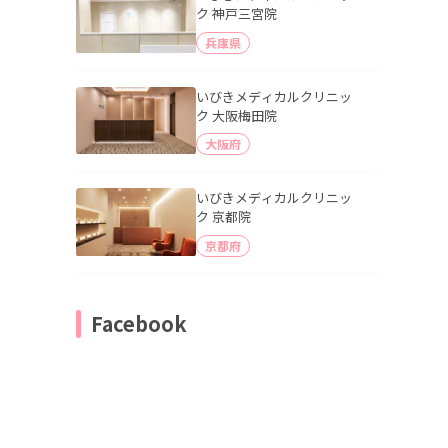
ク 神戸三宮院
兵庫県
いびきメディカルクリニッ
ク 大阪梅田院
大阪府
いびきメディカルクリニッ
ク 京都院
京都府
Facebook