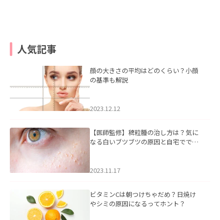
人気記事
顔の大きさの平均はどのくらい？小顔
の基準も解説
2023.12.12
【医師監修】稗粒腫の治し方は？気に
なる白いブツブツの原因と自宅ででき
るケアについて
2023.11.17
ビタミンCは朝つけちゃだめ？日焼け
やシミの原因になるってホント？