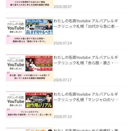
える治療を医師が解説」を公開いたし
ました。
2026.08.07
わたしの名医Youtube アルバアレルギ
ークリニック札幌「30代から急に老け
て見える男性へ｜医師が教える「最初
にやるべき3つ」」を公開いたしまし
た。
2026.07.24
わたしの名医Youtube アルバアレルギ
ークリニック札幌「赤ら顔・酒さ・ニ
キビ跡にVビームは効く？向いている赤
みを医師が徹底解説」を公開いたしま
した。
2026.07.17
わたしの名医Youtube アルバアレルギ
ークリニック札幌「マンジャロのリア
ル｜医師が明かす副作用・リバウン
ド・正しい使い方」を公開いたしまし
た。
2026.07.10
わたしの名医Youtube めぐ皮膚科・美