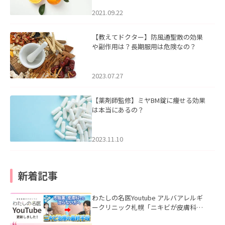
2021.09.22
【教えてドクター】防風通聖散の効果
や副作用は？長期服用は危険なの？
2023.07.27
【薬剤師監修】ミヤBM錠に痩せる効果
は本当にあるの？
2023.11.10
新着記事
わたしの名医Youtube アルバアレルギ
ークリニック札幌「ニキビが皮膚科で
も治らない理由｜繰り返す人が次に考