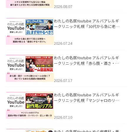
える治療を医師が解説」を公開いたし
ました。
2026.08.07
わたしの名医Youtube アルバアレルギ
ークリニック札幌「30代から急に老け
て見える男性へ｜医師が教える「最初
にやるべき3つ」」を公開いたしまし
た。
2026.07.24
わたしの名医Youtube アルバアレルギ
ークリニック札幌「赤ら顔・酒さ・ニ
キビ跡にVビームは効く？向いている赤
みを医師が徹底解説」を公開いたしま
した。
2026.07.17
わたしの名医Youtube アルバアレルギ
ークリニック札幌「マンジャロのリア
ル｜医師が明かす副作用・リバウン
ド・正しい使い方」を公開いたしまし
た。
2026.07.10
わたしの名医Youtube めぐ皮膚科・美