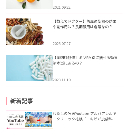
2021.09.22
【教えてドクター】防風通聖散の効果
や副作用は？長期服用は危険なの？
2023.07.27
【薬剤師監修】ミヤBM錠に痩せる効果
は本当にあるの？
2023.11.10
新着記事
わたしの名医Youtube アルバアレルギ
ークリニック札幌「ニキビが皮膚科で
も治らない理由｜繰り返す人が次に考