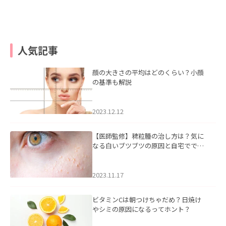
人気記事
顔の大きさの平均はどのくらい？小顔
の基準も解説
2023.12.12
【医師監修】稗粒腫の治し方は？気に
なる白いブツブツの原因と自宅ででき
るケアについて
2023.11.17
ビタミンCは朝つけちゃだめ？日焼け
やシミの原因になるってホント？