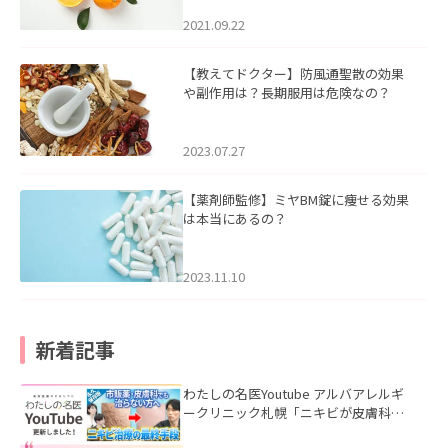
2021.09.22
【教えてドクター】防風通聖散の効果
や副作用は？長期服用は危険なの？
2023.07.27
【薬剤師監修】ミヤBM錠に痩せる効果
は本当にあるの？
2023.11.10
新着記事
わたしの名医Youtube アルバアレルギ
ークリニック札幌「ニキビが皮膚科で
も治らない理由｜繰り返す人が次に考