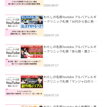
える治療を医師が解説」を公開いたし
ました。
2026.08.07
わたしの名医Youtube アルバアレルギ
ークリニック札幌「30代から急に老け
て見える男性へ｜医師が教える「最初
にやるべき3つ」」を公開いたしまし
た。
2026.07.24
わたしの名医Youtube アルバアレルギ
ークリニック札幌「赤ら顔・酒さ・ニ
キビ跡にVビームは効く？向いている赤
みを医師が徹底解説」を公開いたしま
した。
2026.07.17
わたしの名医Youtube アルバアレルギ
ークリニック札幌「マンジャロのリア
ル｜医師が明かす副作用・リバウン
ド・正しい使い方」を公開いたしまし
た。
2026.07.10
わたしの名医Youtube めぐ皮膚科・美