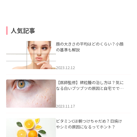
人気記事
顔の大きさの平均はどのくらい？小顔
の基準も解説
2023.12.12
【医師監修】稗粒腫の治し方は？気に
なる白いブツブツの原因と自宅ででき
るケアについて
2023.11.17
ビタミンCは朝つけちゃだめ？日焼け
やシミの原因になるってホント？