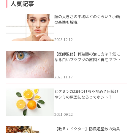
人気記事
顔の大きさの平均はどのくらい？小顔
の基準も解説
2023.12.12
【医師監修】稗粒腫の治し方は？気に
なる白いブツブツの原因と自宅ででき
るケアについて
2023.11.17
ビタミンCは朝つけちゃだめ？日焼け
やシミの原因になるってホント？
2021.09.22
【教えてドクター】防風通聖散の効果