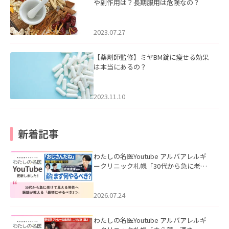
や副作用は？長期服用は危険なの？
2023.07.27
【薬剤師監修】ミヤBM錠に痩せる効果
は本当にあるの？
2023.11.10
新着記事
わたしの名医Youtube アルバアレルギ
ークリニック札幌「30代から急に老け
て見える男性へ｜医師が教える「最初
にやるべき3つ」」を公開いたしまし
た。
2026.07.24
わたしの名医Youtube アルバアレルギ