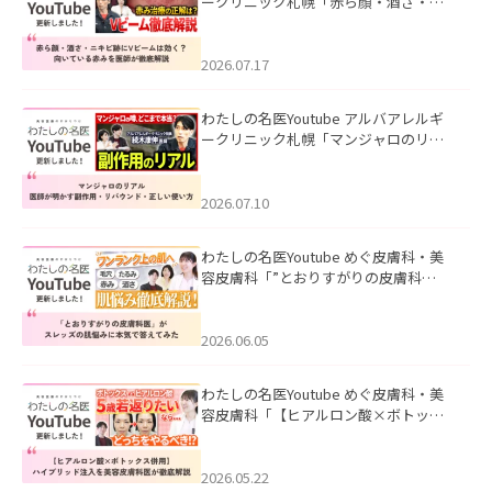
ークリニック札幌「赤ら顔・酒さ・ニ
キビ跡にVビームは効く？向いている赤
みを医師が徹底解説」を公開いたしま
した。
2026.07.17
わたしの名医Youtube アルバアレルギ
ークリニック札幌「マンジャロのリア
ル｜医師が明かす副作用・リバウン
ド・正しい使い方」を公開いたしまし
た。
2026.07.10
わたしの名医Youtube めぐ皮膚科・美
容皮膚科「”とおりすがりの皮膚科
医”がスレッズの肌悩みに本気で答えて
みた」を公開いたしました。
2026.06.05
わたしの名医Youtube めぐ皮膚科・美
容皮膚科「【ヒアルロン酸×ボトック
ス併用】ハイブリッド注入を美容皮膚
科医が徹底解説」を公開いたしまし
た。
2026.05.22