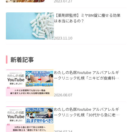
2023.07.27
【薬剤師監修】ミヤBM錠に痩せる効果
は本当にあるの？
2023.11.10
新着記事
わたしの名医Youtube アルバアレルギ
ークリニック札幌「ニキビが皮膚科で
も治らない理由｜繰り返す人が次に考
える治療を医師が解説」を公開いたし
ました。
2026.08.07
わたしの名医Youtube アルバアレルギ
ークリニック札幌「30代から急に老け
て見える男性へ｜医師が教える「最初
にやるべき3つ」」を公開いたしまし
た。
2026.07.24