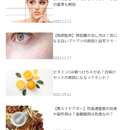
の基準も解説
2023.12.12
【医師監修】稗粒腫の治し方は？気に
なる白いブツブツの原因と自宅ででき
るケアについて
2023.11.17
ビタミンCは朝つけちゃだめ？日焼け
やシミの原因になるってホント？
2021.09.22
【教えてドクター】防風通聖散の効果
や副作用は？長期服用は危険なの？