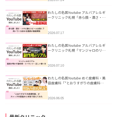
わたしの名医Youtube アルバアレルギ
ークリニック札幌「赤ら顔・酒さ・ニ
キビ跡にVビームは効く？向いている赤
みを医師が徹底解説」を公開いたしま
した。
2026.07.17
わたしの名医Youtube アルバアレルギ
ークリニック札幌「マンジャロのリア
ル｜医師が明かす副作用・リバウン
ド・正しい使い方」を公開いたしまし
た。
2026.07.10
わたしの名医Youtube めぐ皮膚科・美
容皮膚科「”とおりすがりの皮膚科
医”がスレッズの肌悩みに本気で答えて
みた」を公開いたしました。
2026.06.05
最新クリニック