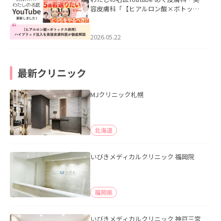
容皮膚科「【ヒアルロン酸×ボトック
ス併用】ハイブリッド注入を美容皮膚
科医が徹底解説」を公開いたしまし
た。
2026.05.22
最新クリニック
MJクリニック札幌
北海道
いびきメディカルクリニック 福岡院
福岡県
いびきメディカルクリニック 神戸三宮