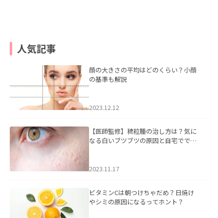
人気記事
顔の大きさの平均はどのくらい？小顔
の基準も解説
2023.12.12
【医師監修】稗粒腫の治し方は？気に
なる白いブツブツの原因と自宅ででき
るケアについて
2023.11.17
ビタミンCは朝つけちゃだめ？日焼け
やシミの原因になるってホント？