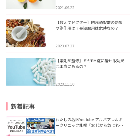
2021.09.22
【教えてドクター】防風通聖散の効果
や副作用は？長期服用は危険なの？
2023.07.27
【薬剤師監修】ミヤBM錠に痩せる効果
は本当にあるの？
2023.11.10
新着記事
わたしの名医Youtube アルバアレルギ
ークリニック札幌「30代から急に老け
て見える男性へ｜医師が教える「最初