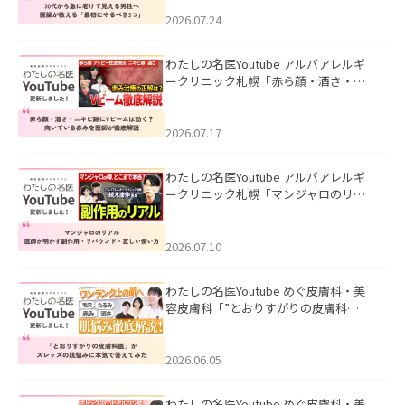
にやるべき3つ」」を公開いたしまし
た。
2026.07.24
わたしの名医Youtube アルバアレルギ
ークリニック札幌「赤ら顔・酒さ・ニ
キビ跡にVビームは効く？向いている赤
みを医師が徹底解説」を公開いたしま
した。
2026.07.17
わたしの名医Youtube アルバアレルギ
ークリニック札幌「マンジャロのリア
ル｜医師が明かす副作用・リバウン
ド・正しい使い方」を公開いたしまし
た。
2026.07.10
わたしの名医Youtube めぐ皮膚科・美
容皮膚科「”とおりすがりの皮膚科
医”がスレッズの肌悩みに本気で答えて
みた」を公開いたしました。
2026.06.05
わたしの名医Youtube めぐ皮膚科・美