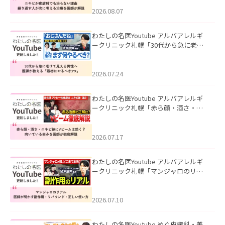
える治療を医師が解説」を公開いたし
ました。
2026.08.07
わたしの名医Youtube アルバアレルギ
ークリニック札幌「30代から急に老け
て見える男性へ｜医師が教える「最初
にやるべき3つ」」を公開いたしまし
た。
2026.07.24
わたしの名医Youtube アルバアレルギ
ークリニック札幌「赤ら顔・酒さ・ニ
キビ跡にVビームは効く？向いている赤
みを医師が徹底解説」を公開いたしま
した。
2026.07.17
わたしの名医Youtube アルバアレルギ
ークリニック札幌「マンジャロのリア
ル｜医師が明かす副作用・リバウン
ド・正しい使い方」を公開いたしまし
た。
2026.07.10
わたしの名医Youtube めぐ皮膚科・美