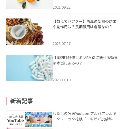
2021.09.22
【教えてドクター】防風通聖散の効果
や副作用は？長期服用は危険なの？
2023.07.27
【薬剤師監修】ミヤBM錠に痩せる効果
は本当にあるの？
2023.11.10
新着記事
わたしの名医Youtube アルバアレルギ
ークリニック札幌「ニキビが皮膚科で
も治らない理由｜繰り返す人が次に考