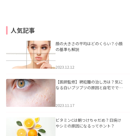
人気記事
顔の大きさの平均はどのくらい？小顔
の基準も解説
2023.12.12
【医師監修】稗粒腫の治し方は？気に
なる白いブツブツの原因と自宅ででき
るケアについて
2023.11.17
ビタミンCは朝つけちゃだめ？日焼け
やシミの原因になるってホント？