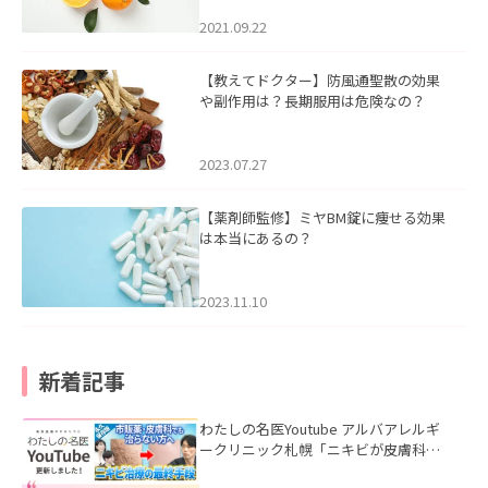
2021.09.22
【教えてドクター】防風通聖散の効果
や副作用は？長期服用は危険なの？
2023.07.27
【薬剤師監修】ミヤBM錠に痩せる効果
は本当にあるの？
2023.11.10
新着記事
わたしの名医Youtube アルバアレルギ
ークリニック札幌「ニキビが皮膚科で
も治らない理由｜繰り返す人が次に考