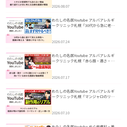
える治療を医師が解説」を公開いたし
ました。
2026.08.07
わたしの名医Youtube アルバアレルギ
ークリニック札幌「30代から急に老け
て見える男性へ｜医師が教える「最初
にやるべき3つ」」を公開いたしまし
た。
2026.07.24
わたしの名医Youtube アルバアレルギ
ークリニック札幌「赤ら顔・酒さ・ニ
キビ跡にVビームは効く？向いている赤
みを医師が徹底解説」を公開いたしま
した。
2026.07.17
わたしの名医Youtube アルバアレルギ
ークリニック札幌「マンジャロのリア
ル｜医師が明かす副作用・リバウン
ド・正しい使い方」を公開いたしまし
た。
2026.07.10
わたしの名医Youtube めぐ皮膚科・美