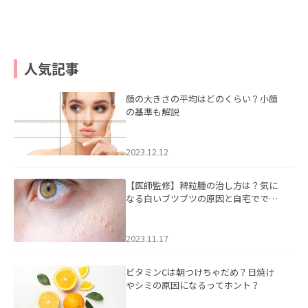
人気記事
顔の大きさの平均はどのくらい？小顔
の基準も解説
2023.12.12
【医師監修】稗粒腫の治し方は？気に
なる白いブツブツの原因と自宅ででき
るケアについて
2023.11.17
ビタミンCは朝つけちゃだめ？日焼け
やシミの原因になるってホント？